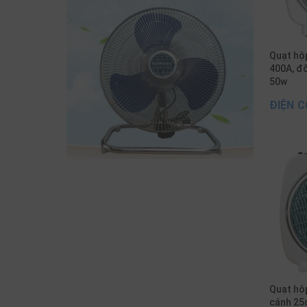
Quạt hộ
400A, đổ
50w
ĐIỆN C
Quạt hộ
cánh 25