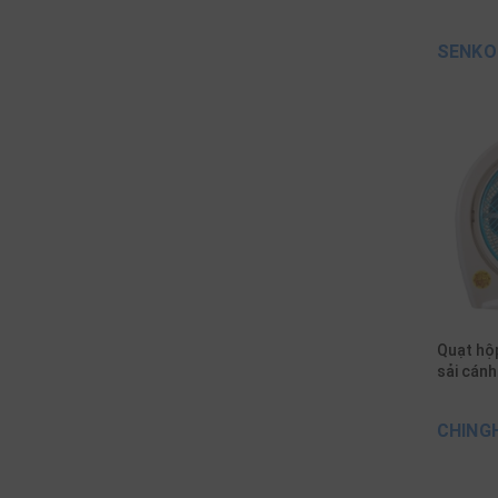
SENKO
Quạt hộ
sải cánh
CHING