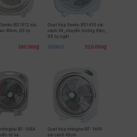
 Senko BD1012 sải
Quạt hộp Senko BD1410 sải
ao 40cm, đổ tự
cánh 34_chuyển hướng điện,
đổ tự ngắt
380.000₫
SENKO
520.000₫
chinghai BF-168A
Quạt hộp chinghai BF-1699
hiển từ xa
sải cánh 45cm