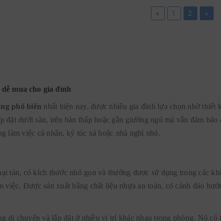
«
1
2
»
á dễ mua cho gia đình
ụng phổ biến
nhất hiện nay, được nhiều gia đình lựa chọn nhờ thiết 
p đặt dưới sàn, trên bàn thấp hoặc gần giường ngủ mà vẫn đảm bảo 
g làm việc cá nhân, ký túc xá hoặc nhà nghỉ nhỏ.
 quạt tản, có kích thước nhỏ gọn và thường được sử dụng trong các 
m việc. Được sản xuất bằng chất liệu nhựa an toàn, có cánh đảo hư
ng di chuyển và lắp đặt ở nhiều vị trí khác nhau trong phòng. Nó c