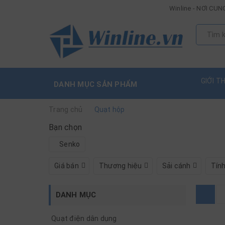
Winline - NƠI C
GIỚI T
DANH MỤC SẢN PHẨM
Trang chủ
Quạt hộp
Bạn chọn
Senko
Giá bán
Thương hiệu
Sải cánh
Tín
DANH MỤC
Quạt điện dân dụng