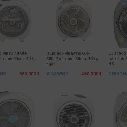
p Vinawind QH-
Quạt hộp Vinawind QH-
Quạt hộp 
ải cánh 35cm, đổ tự
300LP, sải cánh 30cm, đổ tự
sải cánh 
ngắt
đổ
IND
560.000₫
VINAWIND
460.000₫
CHINGH