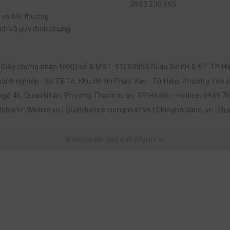
0963.230.665
i và bồi thường
ch và quy định chung
- Giấy chứng nhận ĐKKD số & MST: 0106085370 do Sở KH & ĐT TP Hà 
 nhỏ
oanh nghiệp : Số 7 BT6, Khu đô thị Pháp Vân - Tứ Hiệp, Phường Yên s
quạt hộp
chạy ổn định – gió tốt – dùng bền nhiều năm
mà không cầ
 ngõ 46, Quan Nhân, Phường Thanh xuân, TP Hà Nội - Hotline: 0949.
ebsite: Winline.vn | Quatdiencothongnhat.vn | Chinghaihanoi.vn | Qu
© Bản quyền thuộc về Winline.vn
ời tiêu dùng Việt Nam trong nhiều năm. Quạt hộp Vinawind được đá