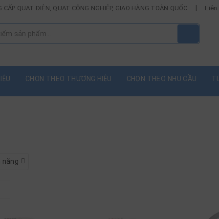
|
UNG CẤP QUẠT ĐIỆN, QUẠT CÔNG NGHIỆP, GIAO HÀNG TOÀN QUỐC
Liên
HIỆU
CHỌN THEO THƯƠNG HIỆU
CHỌN THEO NHU CẦU
T
h năng