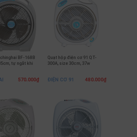
chinghai BF-168B
Quạt hộp điện cơ 91 QT-
35cm, tự ngắt khi
300A, size 30cm, 37w
AI
570.000₫
ĐIỆN CƠ 91
480.000₫