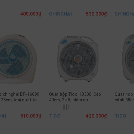
400.000₫
CHINGHAI
530.000₫
CHINGH
p chinghai BF-16899
Quạt hộp Tico HB300, Cao
Quạt hộp 
 35cm, loại quạt to
40cm, 3 số, phím cơ
cánh 38c
HAI
610.000₫
TICO
420.000₫
TICO