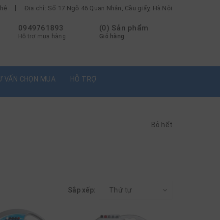
|
 hệ
Địa chỉ: Số 17 Ngõ 46 Quan Nhân, Cầu giấy, Hà Nội
0949761893
(
0
) Sản phẩm
Hỗ trợ mua hàng
Giỏ hàng
Ư VẤN CHỌN MUA
HỖ TRỢ
Bỏ hết
Sắp xếp:
Thứ tự