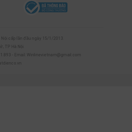
Nội cấp lần đầu ngày 15/1/2013.
ở, TP Hà Nội.
n đầu tư quá cao.
761.893 - Email: Winlinevietnam@gmail.com
atdienco.vn
nh giá cao nhờ: