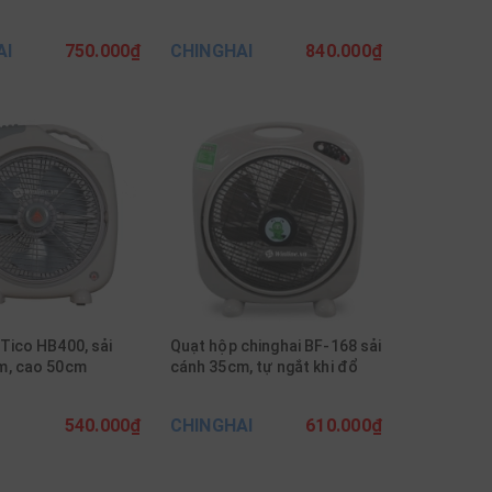
AI
750.000₫
CHINGHAI
840.000₫
Tico HB400, sải
Quạt hộp chinghai BF-168 sải
m, cao 50cm
cánh 35cm, tự ngắt khi đổ
540.000₫
CHINGHAI
610.000₫