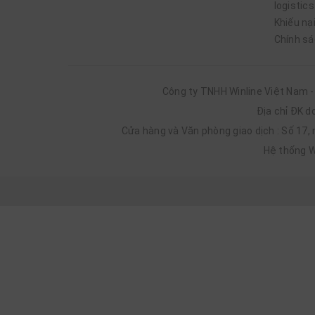
logistics
Đây là phân khúc:
Khiếu nạ
Chính sá
Phù hợp với đa số hộ gia đình
Dễ mua cho phòng trọ, sinh viên, người đi làm
Công ty TNHH Winline Việt Nam 
Có thể mua số lượng cho nhà nghỉ, văn phòng
Địa chỉ ĐK d
Trong tầm giá này, khách hàng đã có thể chọn được 
Cửa hàng và Văn phòng giao dịch : Số 17,
Hệ thống W
Phân nhóm quạt hộp theo thương hiệu tại Winline
🔹
Quạt hộp Vinawind
Vinawind là thương hiệu điện cơ quen thuộc với ngư
Động cơ bền, chạy ổn định
Gió mạnh, đều
Thiết kế chắc chắn, ít hỏng vặt, đổ tự ngắt