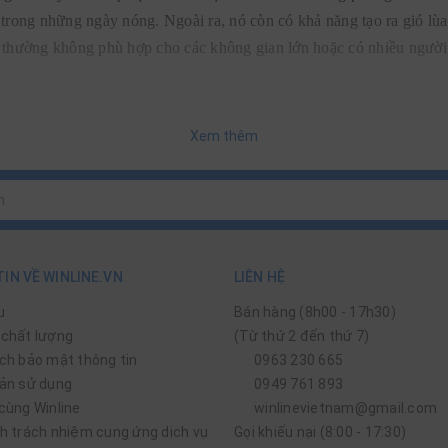
 trong những ngày nóng. Ngoài ra, nó còn có khả năng tạo ra gió lùa
p thường không phù hợp cho các không gian lớn hoặc có nhiều người
 đều có những đặc điểm cơ bản sau:
Xem thêm
 dụng
ó phù hợp vị trí ngồi hoặc nằm hoặc tản gió
 đặc biệt vào ban đêm
IN VỀ WINLINE.VN
LIÊN HỆ
n phổ thông
u
Bán hàng (8h00 - 17h30)
dùng hàng ngày
chất lượng
(Từ thứ 2 đến thứ 7)
khi quá nhiệt hoặc nghiêng đổ
ch bảo mật thông tin
0963 230 665
ản sử dụng
0949 761 893
g
cùng Winline
winlinevietnam@gmail.com
h trách nhiệm cung ứng dịch vụ
Gọi khiếu nại (8:00 - 17:30)
nline: từ 400.000 – 700.000 đồng