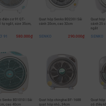
p điện cơ 91 QT-
Quạt hộp Senko BD230 I Sải
Quạt hộp
 tự ngắt, size 35cm,
cánh 20cm, cao 32cm
cánh 25 c
ngắt
Ơ 91
580.000₫
SENKO
290.000₫
SENKO
p Senko BD1010 I Sải
Quạt hộp chinghai BF-1688
Quạt hộp 
cm, cao 40cm
quạt hộp nhỏ, 34cm
có điều k