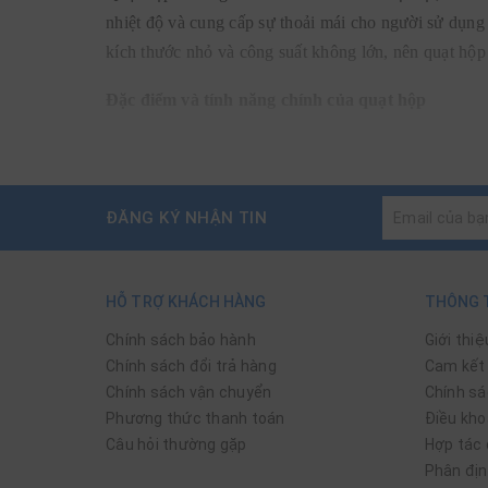
nhiệt độ và cung cấp sự thoải mái cho người sử dụng
kích thước nhỏ và công suất không lớn, nên quạt hộ
Đặc điểm và tính năng chính của quạt hộp
Hầu hết các mẫu quạt hộp đang được bán tại Winline
Điều chỉnh tốc độ gió:
2–3 mức gió cơ, dễ sử
ĐĂNG KÝ NHẬN TIN
Điều chỉnh hướng gió:
Có tấm chuyển hướng gi
Gió đều, không quá gắt:
Phù hợp sử dụng lâu,
HỖ TRỢ KHÁCH HÀNG
THÔNG T
Động cơ bền, dễ bảo trì:
Ít hỏng vặt, linh kiệ
Chính sách bảo hành
Giới thiệ
Tiết kiệm điện:
Công suất vừa phải, phù hợp 
Chính sách đổi trả hàng
Cam kết 
Một số model có tự ngắt an toàn
cho trẻ nhỏ
Chính sách vận chuyển
Chính sá
Phương thức thanh toán
Điều kho
Khoảng giá quạt hộp phổ thông – dễ mua, dễ dùn
Câu hỏi thường gặp
Hợp tác 
Phân địn
👉
Khoảng giá bán chạy nhất của quạt hộp tại Wi