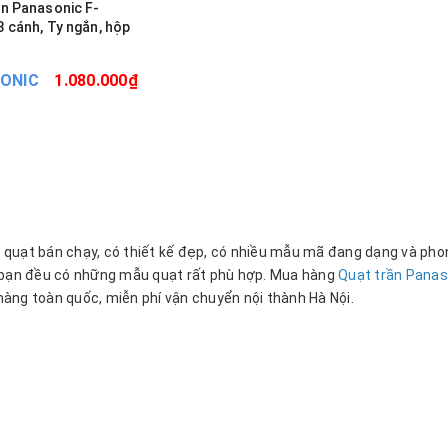
ần Panasonic F-
 cánh, Ty ngắn, hộp
p
ONIC
1.080.000₫
 quạt bán chạy, có thiết kế đẹp, có nhiều mẫu mã đang dạng và phon
ển, bạn đều có những mẫu quạt rất phù hợp. Mua hàng
Quạt trần Pana
àng toàn quốc, miễn phí vận chuyển nội thành Hà Nội.