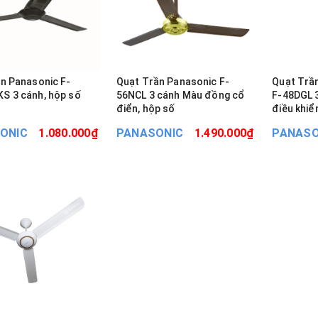
ần Panasonic F-
Quạt Trần Panasonic F-
Quạt Trầ
S 3 cánh, hộp số
56NCL 3 cánh Màu đồng cổ
F‑48DGL 3
điển, hộp số
điều khiể
ONIC
1.080.000₫
PANASONIC
1.490.000₫
PANASO