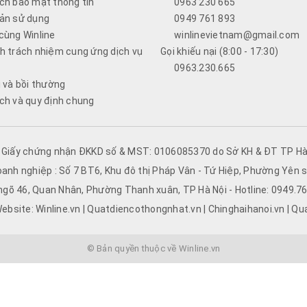
ch bảo mật thông tin
0963 230 665
ản sử dụng
0949 761 893
cùng Winline
winlinevietnam@gmail.com
h trách nhiệm cung ứng dịch vụ
Gọi khiếu nại (8:00 - 17:30)
0963.230.665
i và bồi thường
ch và quy định chung
- Giấy chứng nhận ĐKKD số & MST: 0106085370 do Sở KH & ĐT TP Hà 
oanh nghiệp : Số 7 BT6, Khu đô thị Pháp Vân - Tứ Hiệp, Phường Yên s
 ngõ 46, Quan Nhân, Phường Thanh xuân, TP Hà Nội - Hotline: 0949.
ebsite: Winline.vn | Quatdiencothongnhat.vn | Chinghaihanoi.vn | Qu
© Bản quyền thuộc về Winline.vn