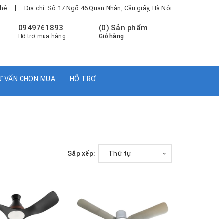
|
 hệ
Địa chỉ: Số 17 Ngõ 46 Quan Nhân, Cầu giấy, Hà Nội
0949761893
(
0
) Sản phẩm
Hỗ trợ mua hàng
Giỏ hàng
Ư VẤN CHỌN MUA
HỖ TRỢ
Sắp xếp:
Thứ tự