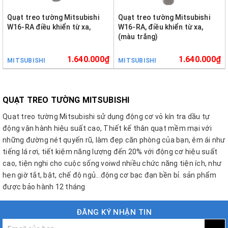
Quạt treo tường Mitsubishi
Quạt treo tường Mitsubishi
W16-RA điều khiển từ xa,
W16-RA, điều khiển từ xa,
(màu trắng)
1.640.000₫
1.640.000₫
MITSUBISHI
MITSUBISHI
QUẠT TREO TƯỜNG MITSUBISHI
Quạt treo tường Mitsubishi sử dụng động cơ vỏ kín tra dầu tự
động vận hành hiệu suất cao, Thiết kế thân quạt mềm mại với
những đường nét quyến rũ, làm đẹp căn phòng của bạn, êm ái như
tiếng lá rơi, tiết kiệm năng lượng đến 20% với động cơ hiệu suất
cao, tiện nghi cho cuộc sống voiwd nhiều chức năng tiện ích, như
hẹn giờ tắt, bật, chế độ ngủ...động cơ bạc đạn bền bỉ. sản phẩm
được bảo hành 12 tháng
ĐĂNG KÝ NHẬN TIN