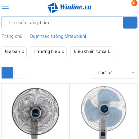
0
Toggle
navigation
Trang chủ
Quạt treo tường Mitsubishi
Giá bán
Thương hiệu
Điều khiển từ xa
Thứ tự