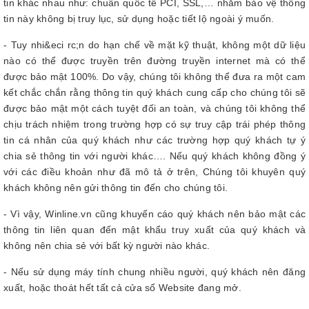
tin khác nhau như: chuẩn quốc tế PCI, SSL,… nhằm bảo vệ thông
tin này không bị truy lục, sử dụng hoặc tiết lộ ngoài ý muốn.
- Tuy nhi&eci rc;n do hạn chế về mặt kỹ thuật, không một dữ liệu
nào có thể được truyền trên đường truyền internet mà có thể
được bảo mật 100%. Do vậy, chúng tôi không thể đưa ra một cam
kết chắc chắn rằng thông tin quý khách cung cấp cho chúng tôi sẽ
được bảo mật một cách tuyệt đối an toàn, và chúng tôi không thể
chịu trách nhiệm trong trường hợp có sự truy cập trái phép thông
tin cá nhân của quý khách như các trường hợp quý khách tự ý
chia sẻ thông tin với người khác…. Nếu quý khách không đồng ý
với các điều khoản như đã mô tả ở trên, Chúng tôi khuyên quý
khách không nên gửi thông tin đến cho chúng tôi.
- Vì vậy, Winline.vn cũng khuyến cáo quý khách nên bảo mật các
thông tin liên quan đến mật khẩu truy xuất của quý khách và
không nên chia sẻ với bất kỳ người nào khác.
- Nếu sử dụng máy tính chung nhiều người, quý khách nên đăng
xuất, hoặc thoát hết tất cả cửa sổ Website đang mở.