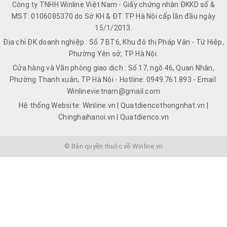
Công ty TNHH Winline Việt Nam - Giấy chứng nhận ĐKKD số &
MST: 0106085370 do Sở KH & ĐT TP Hà Nội cấp lần đầu ngày
15/1/2013.
Địa chỉ ĐK doanh nghiệp : Số 7 BT6, Khu đô thị Pháp Vân - Tứ Hiệp,
Phường Yên sở, TP Hà Nội.
Cửa hàng và Văn phòng giao dịch : Số 17, ngõ 46, Quan Nhân,
Phường Thanh xuân, TP Hà Nội - Hotline: 0949.761.893 - Email:
Winlinevietnam@gmail.com
Hệ thống Website: Winline.vn | Quatdiencothongnhat.vn |
Chinghaihanoi.vn | Quatdienco.vn
© Bản quyền thuộc về Winline.vn