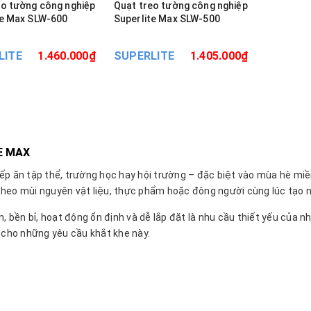
eo tường công nghiệp
Quạt treo tường công nghiệp
te Max SLW-600
Superlite Max SLW-500
LITE
1.460.000₫
SUPERLITE
1.405.000₫
E MAX
ếp ăn tập thể, trường học hay hội trường – đặc biệt vào mùa hè miề
heo mùi nguyên vật liệu, thực phẩm hoặc đông người cùng lúc tạo nê
, bền bỉ, hoạt động ổn định và dễ lắp đặt là nhu cầu thiết yếu của 
 cho những yêu cầu khắt khe này.