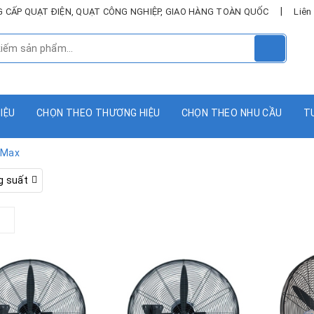
|
UNG CẤP QUẠT ĐIỆN, QUẠT CÔNG NGHIỆP, GIAO HÀNG TOÀN QUỐC
Liên
HIỆU
CHỌN THEO THƯƠNG HIỆU
CHỌN THEO NHU CẦU
T
 Max
g suất