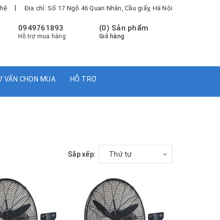
|
 hệ
Địa chỉ: Số 17 Ngõ 46 Quan Nhân, Cầu giấy, Hà Nội
0949761893
(
0
) Sản phẩm
Hỗ trợ mua hàng
Giỏ hàng
Ư VẤN CHỌN MUA
HỖ TRỢ
Sắp xếp:
Thứ tự