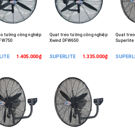
eo tường công nghiệp
Quạt treo tường công nghiệp
Quạt treo
DFW750
Xwind DFW650
Superlit
LITE
1.405.000₫
SUPERLITE
1.335.000₫
SUPERL