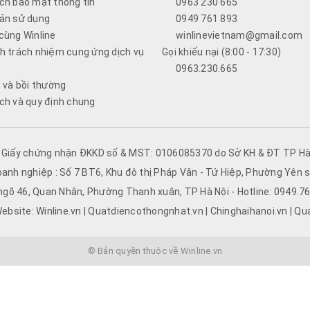
ch bảo mật thông tin
0963 230 665
ản sử dụng
0949 761 893
cùng Winline
winlinevietnam@gmail.com
h trách nhiệm cung ứng dịch vụ
Gọi khiếu nại (8:00 - 17:30)
0963.230.665
i và bồi thường
ch và quy định chung
- Giấy chứng nhận ĐKKD số & MST: 0106085370 do Sở KH & ĐT TP Hà 
oanh nghiệp : Số 7 BT6, Khu đô thị Pháp Vân - Tứ Hiệp, Phường Yên s
 ngõ 46, Quan Nhân, Phường Thanh xuân, TP Hà Nội - Hotline: 0949.
ebsite: Winline.vn | Quatdiencothongnhat.vn | Chinghaihanoi.vn | Qu
© Bản quyền thuộc về Winline.vn