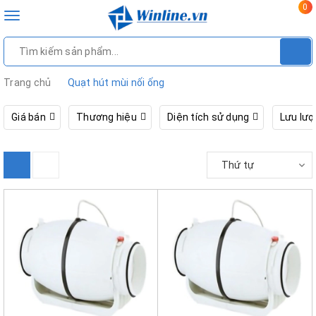
0
Toggle
navigation
Trang chủ
Quạt hút mùi nối ống
Giá bán
Thương hiệu
Diện tích sử dụng
Lưu lư
Thứ tự