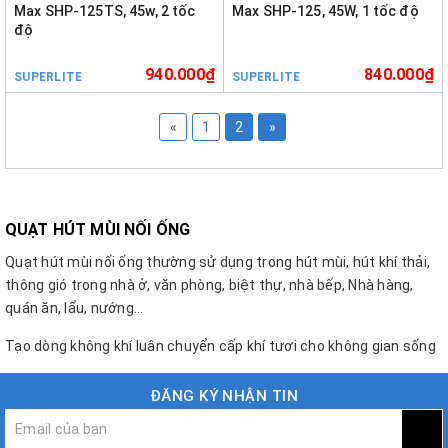
Max SHP-125TS, 45w, 2 tốc
Max SHP-125, 45W, 1 tốc độ
độ
940.000₫
840.000₫
SUPERLITE
SUPERLITE
«
1
2
»
QUẠT HÚT MÙI NỐI ỐNG
Quạt hút mùi nối ống thường sử dụng trong hút mùi, hút khí thải,
thông gió trong nhà ở, văn phòng, biệt thự, nhà bếp, Nhà hàng,
quán ăn, lẩu, nướng...
Tạo dòng không khí luân chuyển cấp khí tươi cho không gian sống
ĐĂNG KÝ NHẬN TIN