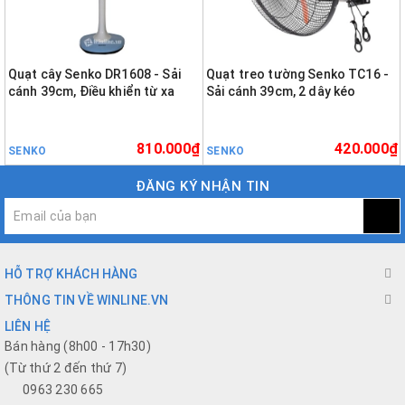
Quạt cây Senko DR1608 - Sải
Quạt treo tường Senko TC16 -
cánh 39cm, Điều khiển từ xa
Sải cánh 39cm, 2 dây kéo
810.000₫
420.000₫
SENKO
SENKO
ĐĂNG KÝ NHẬN TIN
HỖ TRỢ KHÁCH HÀNG
THÔNG TIN VỀ WINLINE.VN
LIÊN HỆ
Bán hàng (8h00 - 17h30)
(Từ thứ 2 đến thứ 7)
0963 230 665