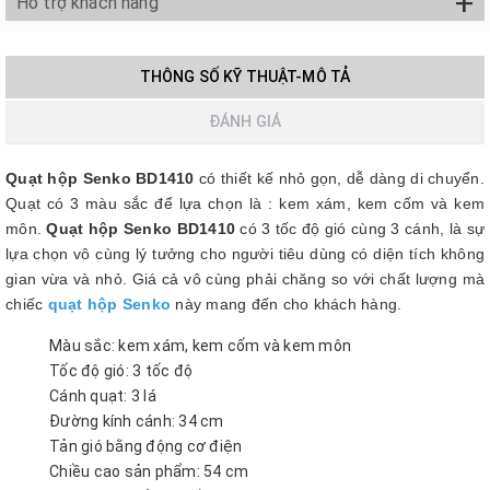
+
Hỗ trợ khách hàng
THÔNG SỐ KỸ THUẬT-MÔ TẢ
ĐÁNH GIÁ
Quạt hộp Senko BD1410
có thiết kế nhỏ gọn, dễ dàng di chuyển.
Quạt có 3 màu sắc để lựa chọn là : kem xám, kem cốm và kem
môn.
Quạt hộp Senko BD1410
có 3 tốc độ gió cùng 3 cánh, là sự
lựa chọn vô cùng lý tưởng cho người tiêu dùng có diện tích không
gian vừa và nhỏ. Giá cả vô cùng phải chăng so với chất lượng mà
chiếc
quạt hộp Senko
này mang đến cho khách hàng.
Màu sắc: kem xám, kem cốm và kem môn
Tốc độ gió: 3 tốc độ
Cánh quạt: 3 lá
Đường kính cánh: 34 cm
Tản gió bằng động cơ điện
Chiều cao sản phẩm: 54 cm