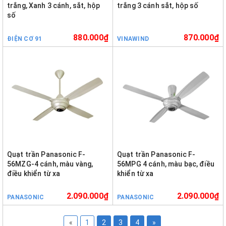
trắng, Xanh 3 cánh, sắt, hộp
trắng 3 cánh sắt, hộp số
số
880.000₫
870.000₫
ĐIỆN CƠ 91
VINAWIND
Quạt trần Panasonic F-
Quạt trần Panasonic F-
56MZG-4 cánh, màu vàng,
56MPG 4 cánh, màu bạc, điều
điều khiển từ xa
khiển từ xa
2.090.000₫
2.090.000₫
PANASONIC
PANASONIC
«
1
2
3
4
»