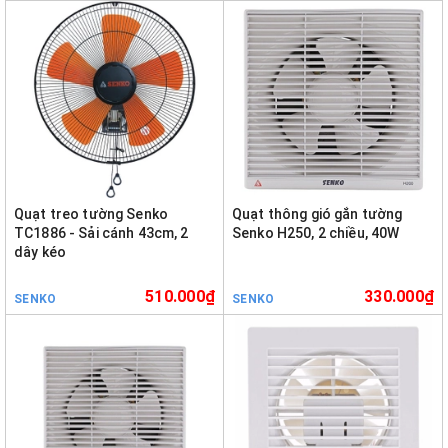
Quạt treo tường Senko
Quạt thông gió gắn tường
TC1886 - Sải cánh 43cm, 2
Senko H250, 2 chiều, 40W
dây kéo
510.000₫
330.000₫
SENKO
SENKO