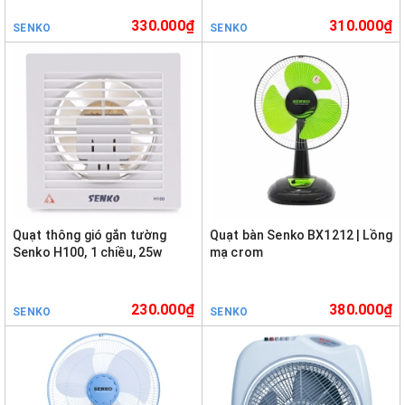
330.000₫
310.000₫
SENKO
SENKO
Quạt thông gió gắn tường
Quạt bàn Senko BX1212 | Lồng
Senko H100, 1 chiều, 25w
mạ crom
230.000₫
380.000₫
SENKO
SENKO