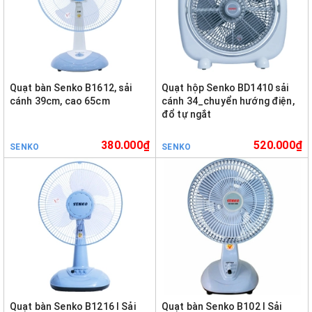
Quạt bàn Senko B1612, sải
Quạt hộp Senko BD1410 sải
cánh 39cm, cao 65cm
cánh 34_chuyển hướng điện,
đổ tự ngắt
380.000₫
520.000₫
SENKO
SENKO
Quạt bàn Senko B1216 I Sải
Quạt bàn Senko B102 I Sải