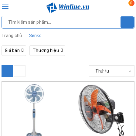
0
Toggle
navigation
Trang chủ
Senko
Giá bán
Thương hiệu
Thứ tự