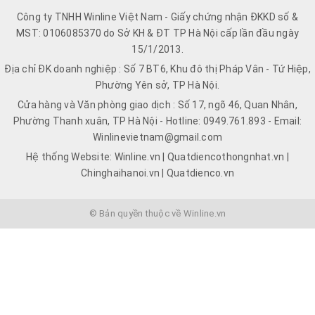
Công ty TNHH Winline Việt Nam - Giấy chứng nhận ĐKKD số &
MST: 0106085370 do Sở KH & ĐT TP Hà Nội cấp lần đầu ngày
15/1/2013.
Địa chỉ ĐK doanh nghiệp : Số 7 BT6, Khu đô thị Pháp Vân - Tứ Hiệp,
Phường Yên sở, TP Hà Nội.
Cửa hàng và Văn phòng giao dịch : Số 17, ngõ 46, Quan Nhân,
Phường Thanh xuân, TP Hà Nội - Hotline: 0949.761.893 - Email:
Winlinevietnam@gmail.com
Hệ thống Website: Winline.vn | Quatdiencothongnhat.vn |
Chinghaihanoi.vn | Quatdienco.vn
© Bản quyền thuộc về Winline.vn