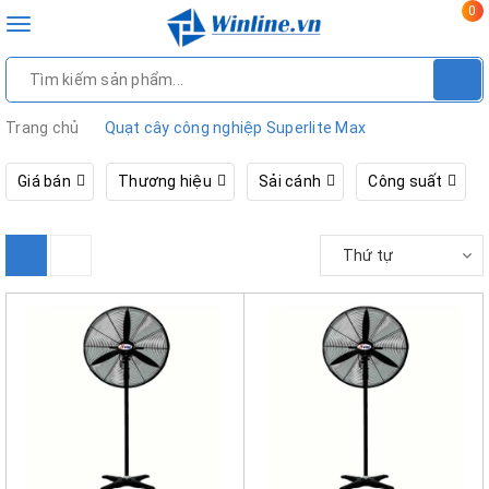
0
Toggle
navigation
Trang chủ
Quạt cây công nghiệp Superlite Max
Giá bán
Thương hiệu
Sải cánh
Công suất
Thứ tự