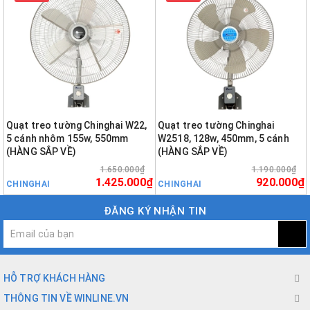
Quạt treo tường Chinghai W22,
Quạt treo tường Chinghai
5 cánh nhôm 155w, 550mm
W2518, 128w, 450mm, 5 cánh
(HÀNG SẮP VỀ)
(HÀNG SẮP VỀ)
1.650.000₫
1.190.000₫
1.425.000₫
920.000₫
CHINGHAI
CHINGHAI
ĐĂNG KÝ NHẬN TIN
HỖ TRỢ KHÁCH HÀNG
THÔNG TIN VỀ WINLINE.VN