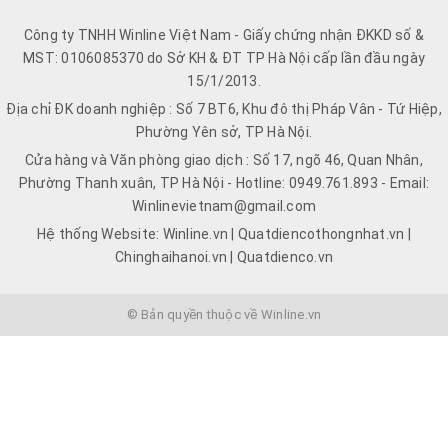
Công ty TNHH Winline Việt Nam - Giấy chứng nhận ĐKKD số &
MST: 0106085370 do Sở KH & ĐT TP Hà Nội cấp lần đầu ngày
15/1/2013.
Địa chỉ ĐK doanh nghiệp : Số 7 BT6, Khu đô thị Pháp Vân - Tứ Hiệp,
Phường Yên sở, TP Hà Nội.
Cửa hàng và Văn phòng giao dịch : Số 17, ngõ 46, Quan Nhân,
Phường Thanh xuân, TP Hà Nội - Hotline: 0949.761.893 - Email:
Winlinevietnam@gmail.com
Hệ thống Website: Winline.vn | Quatdiencothongnhat.vn |
Chinghaihanoi.vn | Quatdienco.vn
© Bản quyền thuộc về Winline.vn