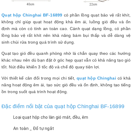
Quạt hộp Chinghai BF-16899
có
phần lồng quạt bảo vệ rất khít,
không chỉ giúp quạt hoạt động khá êm ái, luồng gió đều và ổn
định mà còn có tính an toàn cao. Cánh quạt dạng lồng, có phần
lồng bảo vệ rất khít nên khả năng bám bụi thấp và dễ dàng vệ
sinh chùi rửa trong quá trình sử dụng.
Quạt tạo gió đều quanh phòng nhờ lá chắn quay theo các hướng
khác nhau nên dù bạn đặt ở góc hẹp quạt vẫn có khả năng tạo gió
tốt. Nút điều khiển 3 tốc độ và chế độ quay tiện lợi.
Với thiết kế cân đối trong mọi chi tiết,
quạt hộp Chinghai
có khả
năng hoạt động êm ái, tạo sức gió đều và ổn định, không tạo tiếng
ồn trong suốt quá trình hoạt động.
Đặc điểm nổi bật của quạt hộp Chinghai BF-16899
Loại quạt hộp cho làn gió mát, đều, êm
An toàn _ Đổ tự ngắt