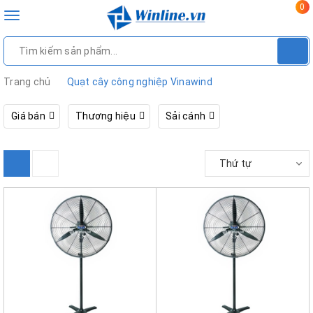
0
Toggle
navigation
Trang chủ
Quạt cây công nghiệp Vinawind
Giá bán
Thương hiệu
Sải cánh
Thứ tự