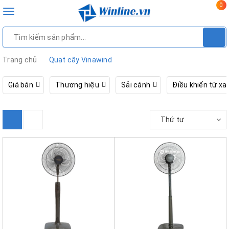
0
Toggle
navigation
Trang chủ
Quạt cây Vinawind
Giá bán
Thương hiệu
Sải cánh
Điều khiển từ xa
Thứ tự