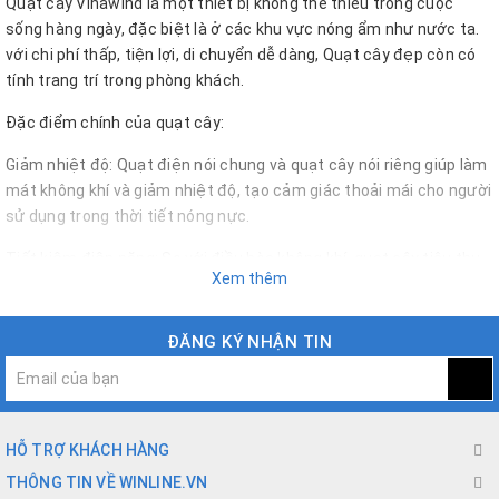
Quạt cây Vinawind là một thiết bị không thể thiếu trong cuộc
sống hàng ngày, đặc biệt là ở các khu vực nóng ẩm như nước ta.
với chi phí thấp, tiện lợi, di chuyển dễ dàng, Quạt cây đẹp còn có
tính trang trí trong phòng khách.
Đặc điểm chính của quạt cây:
Giảm nhiệt độ: Quạt điện nói chung và quạt cây nói riêng giúp làm
mát không khí và giảm nhiệt độ, tạo cảm giác thoải mái cho người
sử dụng trong thời tiết nóng nực.
Tiết kiệm điện năng: So với điều hòa không khí, quạt cây tiêu thụ
Xem thêm
ít điện năng hơn nhiều. Do đó, chúng có thể giúp tiết kiệm chi phí
điện năng cho gia đình hoặc văn phòng.
ĐĂNG KÝ NHẬN TIN
Dễ dàng di chuyển và sử dụng: quạt cây rất dễ dàng di chuyển và
sử dụng ở nhiều vị trí khác nhau trong nhà, văn phòng, hay ngoài
trời.
Không gian xanh: Quạt không chỉ giúp làm mát không khí mà còn
HỖ TRỢ KHÁCH HÀNG
mang lại không gian xanh, giúp làm tươi mới không gian sống và
THÔNG TIN VỀ WINLINE.VN
cải thiện chất lượng không khí.