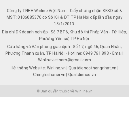
Công ty TNHH Winline Việt Nam - Giấy chứng nhận ĐKKD số &
MST: 0106085370 do Sở KH & ĐT TP Hà Nội cấp lần đầu ngày
15/1/2013.
Địa chỉ ĐK doanh nghiệp : Số 7 BT6, Khu đô thị Pháp Vân - Tứ Hiệp,
Phường Yên sở, TP Hà Nội.
Cửa hàng và Văn phòng giao dịch : Số 17, ngõ 46, Quan Nhân,
Phường Thanh xuân, TP Hà Nội - Hotline: 0949.761.893 - Email:
Winlinevietnam@gmail.com
Hệ thống Website: Winline.vn | Quatdiencothongnhat.vn |
Chinghaihanoi.vn | Quatdienco.vn
© Bản quyền thuộc về Winline.vn