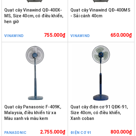
Quạt cây Vinawind QĐ-400X-
Quạt cây Vinawind QĐ-400MS
MS, Size 40cm, có điều khiển,
- Sải cánh 40cm
hẹn giờ
755.000₫
650.000₫
VINAWIND
VINAWIND
Quạt cây Panasonic F-409K,
Quạt cây điện cơ 91 QĐK-91,
Malaysia, điều khiển từ xa
Size 40cm, có điều khiển,
Màu xanh và màu kem
Xanh coban
2.755.000₫
800.000₫
PANASONIC
ĐIỆN CƠ 91