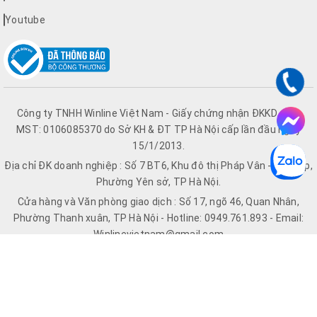
Youtube
Công ty TNHH Winline Việt Nam - Giấy chứng nhận ĐKKD số &
MST: 0106085370 do Sở KH & ĐT TP Hà Nội cấp lần đầu ngày
15/1/2013.
Địa chỉ ĐK doanh nghiệp : Số 7 BT6, Khu đô thị Pháp Vân - Tứ Hiệp,
Phường Yên sở, TP Hà Nội.
Cửa hàng và Văn phòng giao dịch : Số 17, ngõ 46, Quan Nhân,
Phường Thanh xuân, TP Hà Nội - Hotline: 0949.761.893 - Email:
Winlinevietnam@gmail.com
Hệ thống Website: Winline.vn | Quatdiencothongnhat.vn |
Chinghaihanoi.vn | Quatdienco.vn
© Bản quyền thuộc về Winline.vn