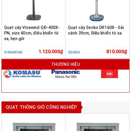
Quạt cây Vinawind QĐ-400X-
Quạt cây Senko DR1608 - Sải
PN, size 40cm, điều khiển từ
cánh 39cm, Điều khiển từ xa
xa, hẹn giờ
1.120.000₫
810.000₫
VINAWIND
SENKO
THƯƠNG HIỆU
QUẠT THÔNG GIÓ CÔNG NGHIỆP