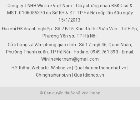
Công ty TNHH Winline Việt Nam - Giấy chứng nhận ĐKKD số &
MST: 0106085370 do Sở KH & ĐT TP Hà Nội cấp lần đầu ngày
15/1/2013.
Địa chỉ ĐK doanh nghiệp : Số 7 BT6, Khu đô thị Pháp Vân - Tứ Hiệp,
Phường Yên sở, TP Hà Nội.
Cửa hàng và Văn phòng giao dịch : Số 17, ngõ 46, Quan Nhân,
Phường Thanh xuân, TP Hà Nội - Hotline: 0949.761.893 - Email:
Winlinevietnam@gmail.com
Hệ thống Website: Winline.vn | Quatdiencothongnhat.vn |
Chinghaihanoi.vn | Quatdienco.vn
© Bản quyền thuộc về Winline.vn