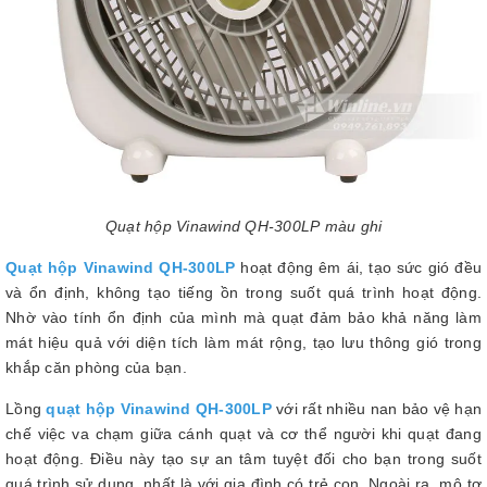
Quạt hộp Vinawind QH-300LP màu ghi
Quạt hộp Vinawind QH-300LP
hoạt động êm ái, tạo sức gió đều
và ổn định, không tạo tiếng ồn trong suốt quá trình hoạt động.
Nhờ vào tính ổn định của mình mà quạt đảm bảo khả năng làm
mát hiệu quả với diện tích làm mát rộng, tạo lưu thông gió trong
khắp căn phòng của bạn.
Lồng
quạt hộp Vinawind QH-300LP
với rất nhiều nan bảo vệ hạn
chế việc va chạm giữa cánh quạt và cơ thể người khi quạt đang
hoạt động. Điều này tạo sự an tâm tuyệt đối cho bạn trong suốt
quá trình sử dụng, nhất là với gia đình có trẻ con. Ngoài ra, mô tơ