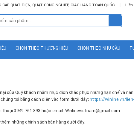
|
UNG CẤP QUẠT ĐIỆN, QUẠT CÔNG NGHIỆP, GIAO HÀNG TOÀN QUỐC
Liên
HIỆU
CHỌN THEO THƯƠNG HIỆU
CHỌN THEO NHU CẦU
T
ếu nại của Quý khách nhằm mục đích khắc phục những hạn chế và nân
o chúng tôi bằng cách điền vào form dưới đây;
https://winline.vn/lien
ện thoại 0949 761 893 hoặc email: Winlinevietnam@gmail.com
c thêm những chính sách bán hàng dưới đây: