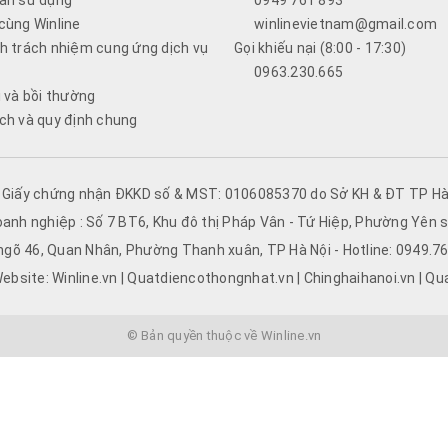
ản sử dụng
0949 761 893
cùng Winline
winlinevietnam@gmail.com
h trách nhiệm cung ứng dịch vụ
Gọi khiếu nại (8:00 - 17:30)
0963.230.665
i và bồi thường
ch và quy định chung
- Giấy chứng nhận ĐKKD số & MST: 0106085370 do Sở KH & ĐT TP Hà 
oanh nghiệp : Số 7 BT6, Khu đô thị Pháp Vân - Tứ Hiệp, Phường Yên s
 ngõ 46, Quan Nhân, Phường Thanh xuân, TP Hà Nội - Hotline: 0949.
ebsite: Winline.vn | Quatdiencothongnhat.vn | Chinghaihanoi.vn | Qu
© Bản quyền thuộc về Winline.vn