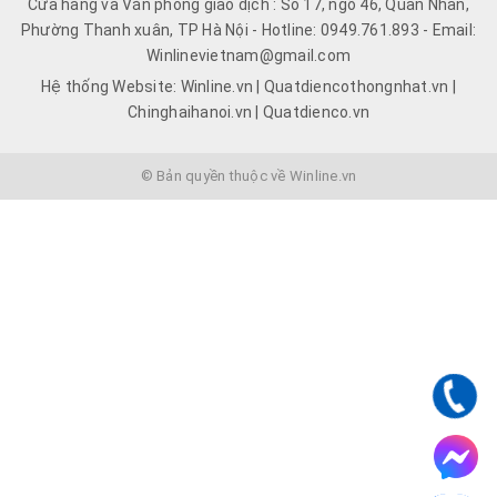
Cửa hàng và Văn phòng giao dịch : Số 17, ngõ 46, Quan Nhân,
Phường Thanh xuân, TP Hà Nội - Hotline: 0949.761.893 - Email:
Winlinevietnam@gmail.com
Hệ thống Website: Winline.vn | Quatdiencothongnhat.vn |
Chinghaihanoi.vn | Quatdienco.vn
© Bản quyền thuộc về Winline.vn