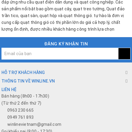
đáp ứng nhu cầu quạt điện dân dụng và quạt công nghiệp. Các
sản phẩm nổi bật bao gồm quạt cây, quạt treo tường, Quạt đảo
trần tico, quạt sàn, quạt hộp và quạt thông gió. tự hào là đơn vị
cung cấp quạt thông gió có thị phần lớn do giá cả hợp lý, chất
lượng ổn định, được nhiều khách hàng công trình lựa chọn
ĐĂNG KÝ NHẬN TIN
HỖ TRỢ KHÁCH HÀNG
THÔNG TIN VỀ WINLINE.VN
LIÊN HỆ
Bán hàng (8h00 - 17h30)
(Từ thứ 2 đến thứ 7)
0963 230 665
0949 761 893
winlinevietnam@gmail.com
Gọi khiếu nại (8:00 - 17:30)