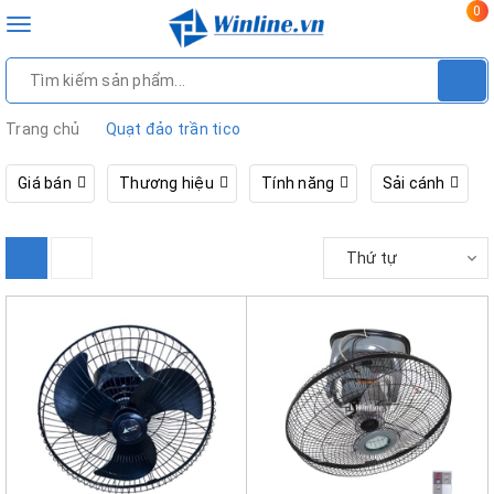
0
Toggle
navigation
Trang chủ
Quạt đảo trần tico
Giá bán
Thương hiệu
Tính năng
Sải cánh
Thứ tự