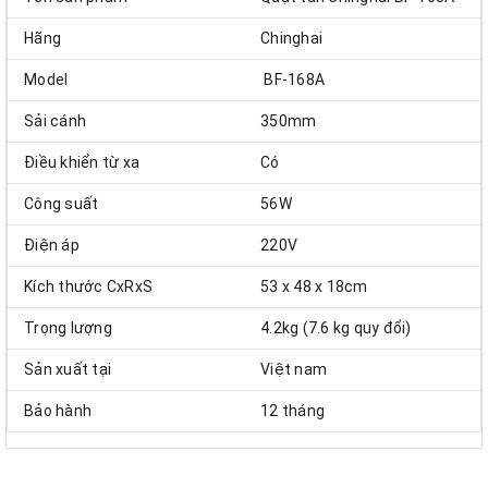
Hãng
Chinghai
Model
BF-168A
Sải cánh
350mm
Điều khiển từ xa
Có
Công suất
56W
Điện áp
220V
Kích thước CxRxS
53 x 48 x 18cm
Trọng lượng
4.2kg (7.6 kg quy đổi)
Sản xuất tại
Việt nam
Bảo hành
12 tháng