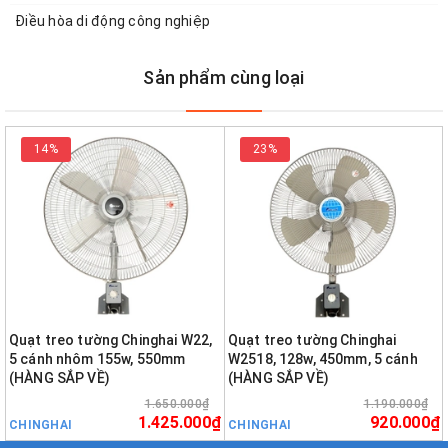
Điều hòa di động công nghiệp
Sản phẩm cùng loại
14%
23%
Quạt treo tường Chinghai W22,
Quạt treo tường Chinghai
5 cánh nhôm 155w, 550mm
W2518, 128w, 450mm, 5 cánh
(HÀNG SẮP VỀ)
(HÀNG SẮP VỀ)
1.650.000₫
1.190.000₫
1.425.000₫
920.000₫
CHINGHAI
CHINGHAI