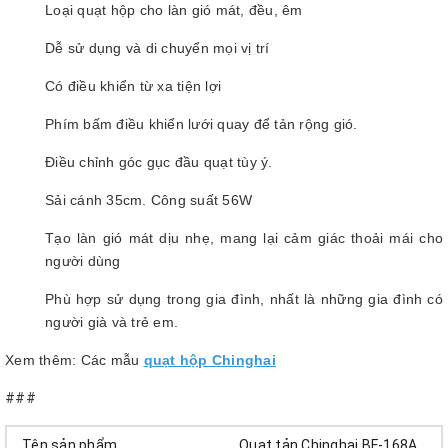
Loại quạt hộp cho làn gió mát, đều, êm
Dễ sử dụng và di chuyển mọi vị trí
Có điều khiển từ xa tiện lợi
Phím bấm điều khiển lưới quay để tản rộng gió.
Điều chỉnh góc gục đầu quạt tùy ý.
Sải cánh 35cm. Công suất 56W
Tạo làn gió mát dịu nhẹ, mang lại cảm giác thoải mái cho
người dùng
Phù hợp sử dụng trong gia đình, nhất là những gia đình có
người già và trẻ em.
Xem thêm: Các mẫu
quạt hộp Chinghai
###
Tên sản phẩm
Quạt tản Chinghai BF-168A