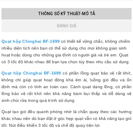
THÔNG SỐ KỸ THUẬT-MÔ TẢ
ĐÁNH GIÁ
Quạt hộp Chinghai BF-1699
có thiết kế vững chắc, không chiếm
nhiều diện tích nên bạn có thể sử dụng cho mọi không gian sinh
hoạt hoặc dùng cho những gia đình có người già và trẻ em. Quạt
có 3 tốc độ khác nhau để bạn lựa chọn tùy theo nhu cầu sử dụng.
Quạt hộp Chinghai BF-1699
có
phần lồng quạt bảo vệ rất khít,
không chỉ giúp quạt hoạt động khá êm ái, luồng gió đều và ổn
định mà còn có tính an toàn cao. Cánh quạt dạng lồng, có phần
lồng bảo vệ rất khít nên khả năng bám bụi thấp và dễ dàng vệ
sinh chùi rửa trong quá trình sử dụng.
Quạt tạo gió đều quanh phòng nhờ lá chắn quay theo các hướng
khác nhau nên dù bạn đặt ở góc hẹp quạt vẫn có khả năng tạo gió
tốt. Nút điều khiển 3 tốc độ và chế độ quay tiện lợi.