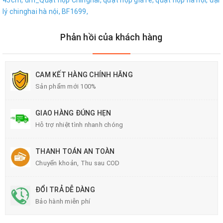
45cm,
dm_Quạt hộp Chinghai,
quạt hộp giá rẻ,
quạt hộp hà nội,
đại
lý chinghai hà nội,
BF1699,
Phản hồi của khách hàng
CAM KẾT HÀNG CHÍNH HÃNG
Sản phẩm mới 100%
GIAO HÀNG ĐÚNG HẸN
Hỗ trợ nhiệt tình nhanh chóng
THANH TOÁN AN TOÀN
Chuyển khoản, Thu sau COD
ĐỔI TRẢ DỄ DÀNG
Bảo hành miễn phí