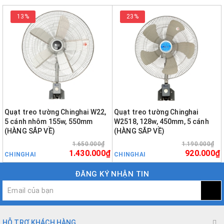
13%
23%
Quạt treo tường Chinghai W22,
Quạt treo tường Chinghai
5 cánh nhôm 155w, 550mm
W2518, 128w, 450mm, 5 cánh
(HÀNG SẮP VỀ)
(HÀNG SẮP VỀ)
1.650.000₫
1.190.000₫
1.430.000₫
920.000₫
CHINGHAI
CHINGHAI
ĐĂNG KÝ NHẬN TIN
HỖ TRỢ KHÁCH HÀNG