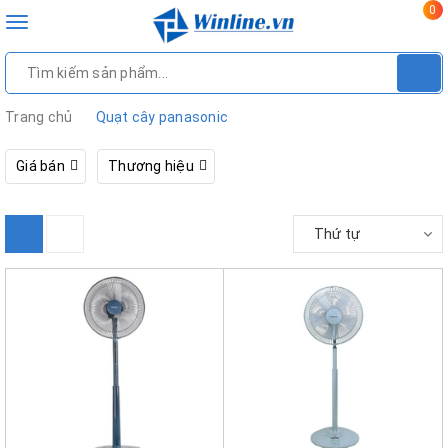
0
Toggle
navigation
Trang chủ
Quạt cây panasonic
Giá bán
Thương hiệu
Thứ tự