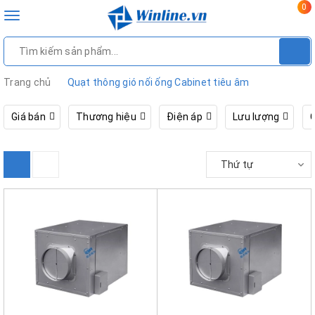
0
Toggle
navigation
Trang chủ
Quạt thông gió nối ống Cabinet tiêu âm
Giá bán
Thương hiệu
Điện áp
Lưu lượng
Thứ tự