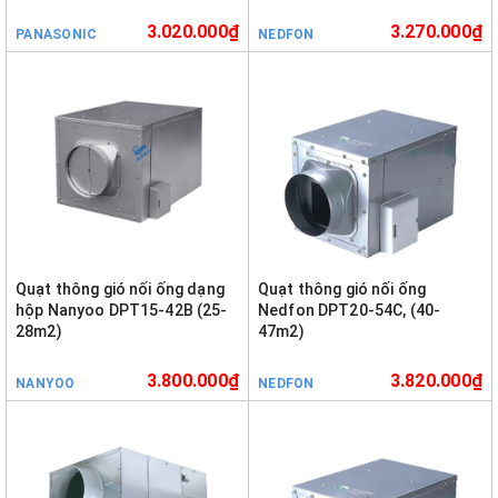
3.020.000₫
3.270.000₫
PANASONIC
NEDFON
Quạt thông gió nối ống dạng
Quạt thông gió nối ống
hộp Nanyoo DPT15-42B (25-
Nedfon DPT20-54C, (40-
28m2)
47m2)
3.800.000₫
3.820.000₫
NANYOO
NEDFON