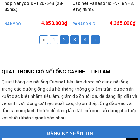
hộp Nanyoo DPT20-54B (28-
Cabinet Panasonic FV-18NF3,
35m2)
91w, 48m2
4.850.000₫
4.365.000₫
NANYOO
PANASONIC
«
1
2
3
4
»
QUẠT THÔNG GIÓ NỐI ỐNG CABINET TIÊU ÂM
Quạt thông gió nối ống Cabinet tiêu âm được sử dụng nối ống
trong các đường ống của hệ thống thông gió âm trần, được sản
xuất đặc biệt nhằm tiêu âm, giảm độ ồn tối đa, dễ dàng lắp đặt và
vệ sinh, với động cơ hiệu suất cao, độ ồn thấp, Ông đầu vào và
đầu ra cùng kích thước dễ dàng lắp đặt, nối ống, sử dụng phù hợp
với nhiều không gian khác nhau
ĐĂNG KÝ NHẬN TIN