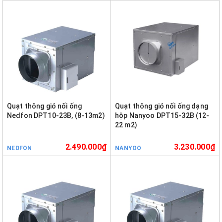
Quạt thông gió nối ống
Quạt thông gió nối ống dạng
Nedfon DPT10-23B, (8-13m2)
hộp Nanyoo DPT15-32B (12-
22 m2)
2.490.000₫
3.230.000₫
NEDFON
NANYOO