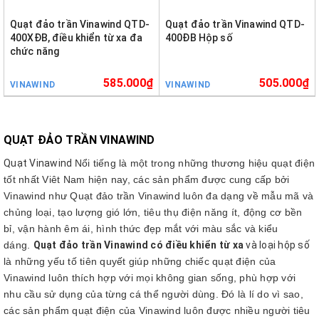
Quạt đảo trần Vinawind QTD-
Quạt đảo trần Vinawind QTD-
400XĐB, điều khiển từ xa đa
400ĐB Hộp số
chức năng
585.000₫
505.000₫
VINAWIND
VINAWIND
QUẠT ĐẢO TRẦN VINAWIND
Quạt Vinawind
Nổi tiếng là một trong những thương hiệu quạt điện
tốt nhất Viêt Nam hiện nay, các sản phẩm được cung cấp bởi
Vinawind như Quạt đảo trần Vinawind luôn đa dạng về mẫu mã và
chủng loại, tạo lượng gió lớn, tiêu thụ điện năng ít, động cơ bền
bỉ, vận hành êm ái, hình thức đẹp mắt với màu sắc và kiểu
dáng.
Quạt đảo trần Vinawind có điều khiển từ xa
và loại hộp số
là những yếu tố tiên quyết giúp những chiếc quạt điện của
Vinawind luôn thích hợp với mọi không gian sống, phù hợp với
nhu cầu sử dụng của từng cá thể người dùng. Đó là lí do vì sao,
các sản phẩm quạt điện của Vinawind luôn được nhiều người tiêu