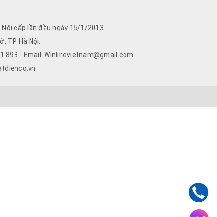
ông thức sau:
Nội cấp lần đầu ngày 15/1/2013.
ở, TP Hà Nội.
761.893 - Email: Winlinevietnam@gmail.com
atdienco.vn