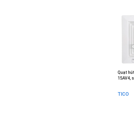
Quạt hú
15AV4, s
TICO