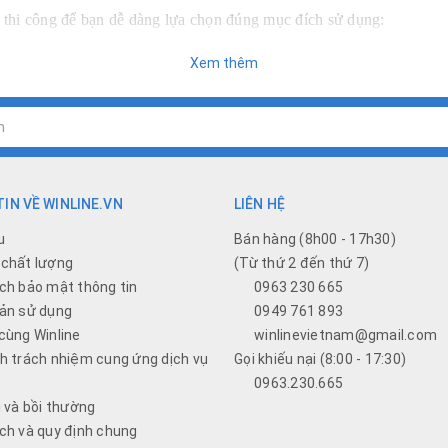
tế thi công để bạn dễ dàng lựa chọn đúng mục đích sử dụng:
Xem thêm
 hôi và độ ẩm. Các mẫu quạt này thường có khả năng chống ẩm tốt v
 không cần hệ thống ống dẫn phức tạp. Phù hợp cho phòng ngủ, phòn
IN VỀ WINLINE.VN
LIÊN HỆ
u
Bán hàng (8h00 - 17h30)
chất lượng
(Từ thứ 2 đến thứ 7)
g trần thạch cao hoặc trần nhôm. Quạt được giấu kín phía trên trần, c
ch bảo mật thông tin
0963 230 665
ản sử dụng
0949 761 893
cùng Winline
winlinevietnam@gmail.com
h trách nhiệm cung ứng dịch vụ
Gọi khiếu nại (8:00 - 17:30)
0963.230.665
 ra ngoài. Quạt sẽ hút khí và đẩy qua một hệ thống ống dẫn nhựa ho
i và bồi thường
. thường dùng cho các biệt thự, Tòa nhà văn phòng, Bệnh viện, công
ch và quy định chung