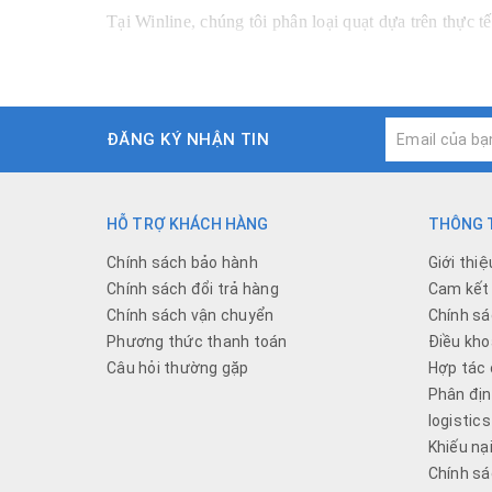
Tại Winline, chúng tôi phân loại quạt dựa trên thực 
Quạt thông gió nhà vệ sinh
(WC)
Đây là dòng quạt bắt buộc phải có để khử mùi
ĐĂNG KÝ NHẬN TIN
Quạt thông gió gắn tường
Dòng quạt phổ biến nhất vì lắp đặt đơn giản,
HỖ TRỢ KHÁCH HÀNG
THÔNG T
trời.
Chính sách bảo hành
Giới thiệ
Quạt hút âm trần
(Quạt thông gió âm trần)
Chính sách đổi trả hàng
Cam kết 
Giải pháp tối ưu cho không gian hiện đại sử dụn
Chính sách vận chuyển
Chính sá
Phương thức thanh toán
Điều kho
trọng.
Câu hỏi thường gặp
Hợp tác 
Quạt thông gió nối ống
Phân địn
logistics
Dành cho những khu vực khó lắp quạt trực tiếp
Khiếu nạ
quạt có áp suất gió cao và vận hành rất bền bỉ
Chính sá