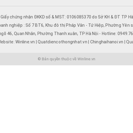
o từng phòng
quạt quá lớn sẽ gây lãng phí điện và tiếng ồn. Bạn có thể áp dụng c
- Giấy chứng nhận ĐKKD số & MST: 0106085370 do Sở KH & ĐT TP Hà 
oanh nghiệp : Số 7 BT6, Khu đô thị Pháp Vân - Tứ Hiệp, Phường Yên s
 chia Tần suất thay đổi không khí (n)
 ngõ 46, Quan Nhân, Phường Thanh xuân, TP Hà Nội - Hotline: 0949.
ebsite: Winline.vn | Quatdiencothongnhat.vn | Chinghaihanoi.vn | Qu
© Bản quyền thuộc về Winline.vn
ne
 hành tốt và chất lượng đã được khẳng định:
 trên 10 năm.
uyền giúp giảm tiếng ồn tối đa.
- rẻ" cho mọi gia đình Việt.