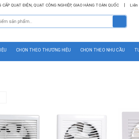
|
UNG CẤP QUẠT ĐIỆN, QUẠT CÔNG NGHIỆP, GIAO HÀNG TOÀN QUỐC
Liên
HIỆU
CHỌN THEO THƯƠNG HIỆU
CHỌN THEO NHU CẦU
T