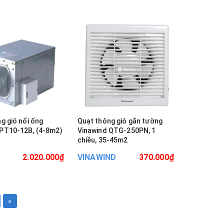
g gió nối ống
Quạt thông gió gắn tường
PT10-12B, (4-8m2)
Vinawind QTG-250PN, 1
chiều, 35-45m2
2.020.000₫
VINAWIND
370.000₫
»