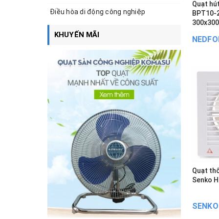
Quạt hú
Điều hòa di động công nghiệp
BPT10-23H25
300x30
KHUYẾN MÃI
NEDFO
Quạt th
Senko H1
SENKO