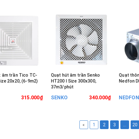
t âm trần Tico TC-
Quạt hút âm trần Senko
Quạt thôn
ize 20x20, (6-9m2)
HT200 I Size 300x300,
Nedfon D
37m3/phút
315.000₫
SENKO
340.000₫
NEDFON
«
1
2
3
...
20