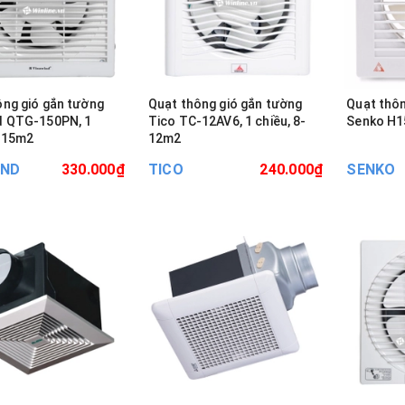
ng gió gắn tường
Quạt thông gió gắn tường
Quạt thôn
d QTG-150PN, 1
Tico TC-12AV6, 1 chiều, 8-
Senko H15
9-15m2
12m2
IND
330.000₫
TICO
240.000₫
SENKO