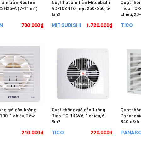
t âm trần Nedfon
Quạt hút âm trần Mitsubishi
Quạt thôn
-A (7-11 m²)
VD-10Z4T6, mặt 250x250, 5-
Tico TC-2
0
6m2
chiều, 2
N
700.000₫
MITSUBISHI
1.720.000₫
TICO
ông gió gắn tường
Quạt thông gió gắn tường
Quạt thôn
00, 1 chiều, 25w
Tico TC-14AV6, 1 chiều, 6-
Panasonic
9m2
840m3/h
240.000₫
TICO
220.000₫
PANASO