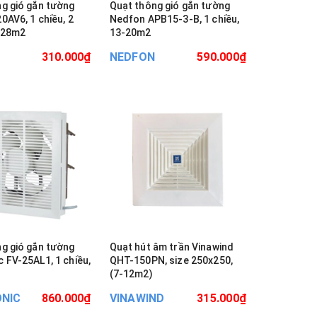
g gió gắn tường
Quạt thông gió gắn tường
0AV6, 1 chiều, 2
Nedfon APB15-3-B, 1 chiều,
0-28m2
13-20m2
310.000₫
NEDFON
590.000₫
g gió gắn tường
Quạt hút âm trần Vinawind
 FV-25AL1, 1 chiều,
QHT-150PN, size 250x250,
(7-12m2)
NIC
860.000₫
VINAWIND
315.000₫