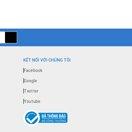
à tích hợp màn che để ngăn côn trùng xâm nhập.
g khách hoặc các căn hộ chung cư có tường ngoài
KẾT NỐI VỚI CHÚNG TÔI
Facebook
Google
hỉ lộ ra phần mặt nạ (lưới lọc) rất tinh tế và sang
Twitter
Youtube
ặc bạc để đưa khí ra ngoài môi trường. Đây là dòng
 sở, nhà máy, phòng sạch