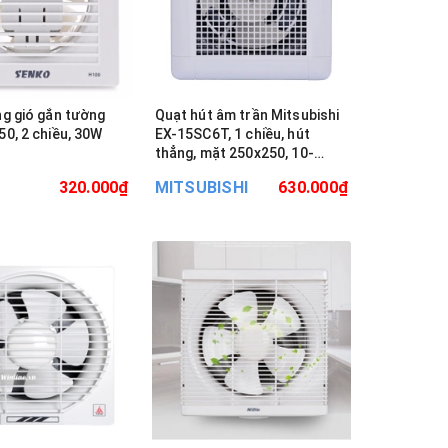
g gió gắn tường
Quạt hút âm trần Mitsubishi
0, 2 chiều, 30W
EX-15SC6T, 1 chiều, hút
thẳng, mặt 250x250, 10-
15m2
320.000₫
MITSUBISHI
630.000₫