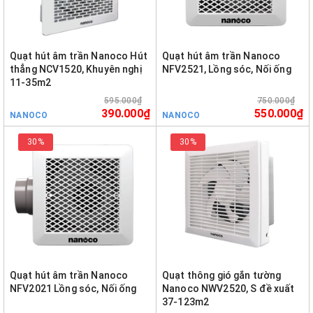
Quạt hút âm trần Nanoco Hút
Quạt hút âm trần Nanoco
thẳng NCV1520, Khuyên nghị
NFV2521, Lồng sóc, Nối ống
11-35m2
595.000₫
750.000₫
390.000₫
550.000₫
NANOCO
NANOCO
30%
30%
Quạt hút âm trần Nanoco
Quạt thông gió gắn tường
NFV2021 Lồng sóc, Nối ống
Nanoco NWV2520, S đề xuất
37-123m2