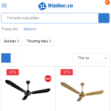
0
Toggle
navigation
Trang chủ
Nanoco
Giá bán
Thương hiệu
Thứ tự
31%
31%