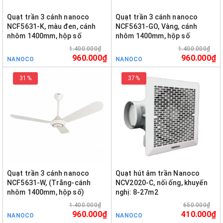
Quạt trần 3 cánh nanoco
Quạt trần 3 cánh nanoco
NCF5631-K, màu đen, cánh
NCF5631-GO, Vàng, cánh
nhôm 1400mm, hộp số
nhôm 1400mm, hộp số
1.400.000₫
1.400.000₫
960.000₫
960.000₫
NANOCO
NANOCO
31%
37%
Quạt trần 3 cánh nanoco
Quạt hút âm trần Nanoco
NCF5631-W, (Trắng-cánh
NCV2020-C, nối ống, khuyến
nhôm 1400mm, hộp số)
nghị: 8-27m2
1.400.000₫
650.000₫
960.000₫
410.000₫
NANOCO
NANOCO