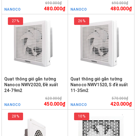
690.000₫
690.000₫
480.000₫
480.000₫
NANOCO
NANOCO
27%
26%
Quạt thông gió gắn tường
Quạt thông gió gắn tường
Nanoco NWV2020, Đề xuất
Nanoco NWV1520, S đề xuất
24-79m2
11-35m2
620.000₫
570.000₫
450.000₫
420.000₫
NANOCO
NANOCO
28%
10%