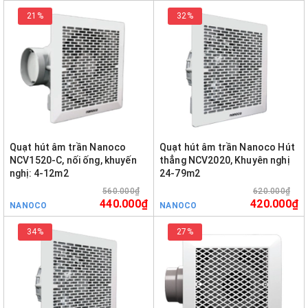
21%
32%
Quạt hút âm trần Nanoco
Quạt hút âm trần Nanoco Hút
NCV1520-C, nối ống, khuyến
thẳng NCV2020, Khuyên nghị
nghị: 4-12m2
24-79m2
560.000₫
620.000₫
440.000₫
420.000₫
NANOCO
NANOCO
34%
27%