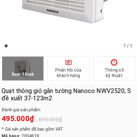
1
/ 1
Phản hồi của
Thông số
Xem 1 hình
khách hàng
kỹ thuật
Quạt thông gió gắn tường Nanoco NWV2520, S
đề xuất 37-123m2
Đánh giá sản phẩm
495.000₫
690.000₫
*
Giá sản phẩm đã bao gồm VAT
Mã hàng:
2004818