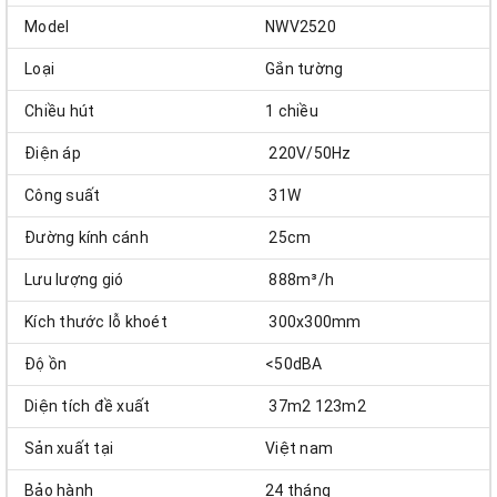
Model
NWV2520
Loại
Gắn tường
Chiều hút
1 chiều
Điện áp
220V/50Hz
Công suất
31W
Đường kính cánh
25cm
Lưu lượng gió
888m³/h
Kích thước lỗ khoét
300x300mm
Độ ồn
<50dBA
Diện tích đề xuất
37m2 123m2
Sản xuất tại
Việt nam
Bảo hành
24 tháng