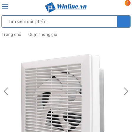
0
Toggle
navigation
Trang chủ
Quạt thông gió