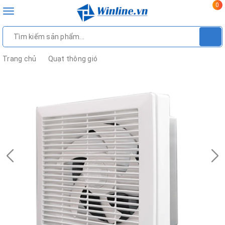
0
Toggle
navigation
Trang chủ
Quạt thông gió