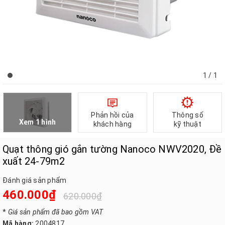
1
/ 1
Phản hồi của
Thông số
Xem 1 hình
khách hàng
kỹ thuật
Quạt thông gió gắn tường Nanoco NWV2020, Đề
xuất 24-79m2
Đánh giá sản phẩm
460.000₫
620.000₫
*
Giá sản phẩm đã bao gồm VAT
Mã hàng:
2004817