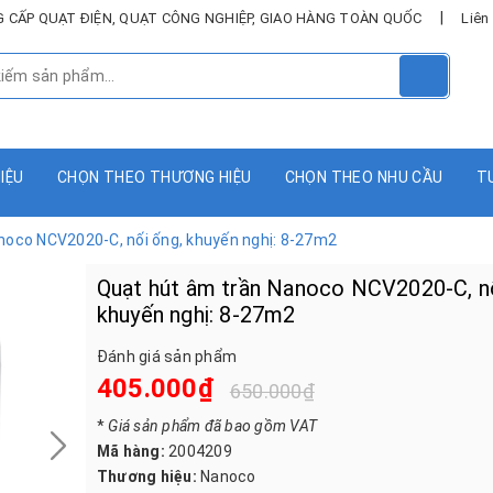
|
UNG CẤP QUẠT ĐIỆN, QUẠT CÔNG NGHIỆP, GIAO HÀNG TOÀN QUỐC
Liên
HIỆU
CHỌN THEO THƯƠNG HIỆU
CHỌN THEO NHU CẦU
T
noco NCV2020-C, nối ống, khuyến nghị: 8-27m2
Quạt hút âm trần Nanoco NCV2020-C, nố
khuyến nghị: 8-27m2
Đánh giá sản phẩm
405.000₫
650.000₫
*
Giá sản phẩm đã bao gồm VAT
Mã hàng:
2004209
Thương hiệu:
Nanoco