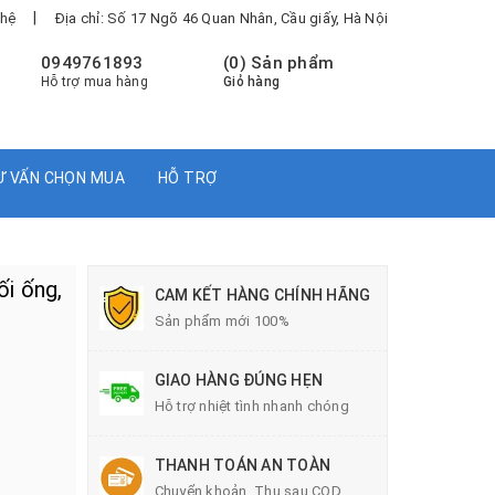
|
 hệ
Địa chỉ: Số 17 Ngõ 46 Quan Nhân, Cầu giấy, Hà Nội
0949761893
(
0
) Sản phẩm
Hỗ trợ mua hàng
Giỏ hàng
Ư VẤN CHỌN MUA
HỖ TRỢ
i ống,
CAM KẾT HÀNG CHÍNH HÃNG
Sản phẩm mới 100%
GIAO HÀNG ĐÚNG HẸN
Hỗ trợ nhiệt tình nhanh chóng
THANH TOÁN AN TOÀN
Chuyển khoản, Thu sau COD