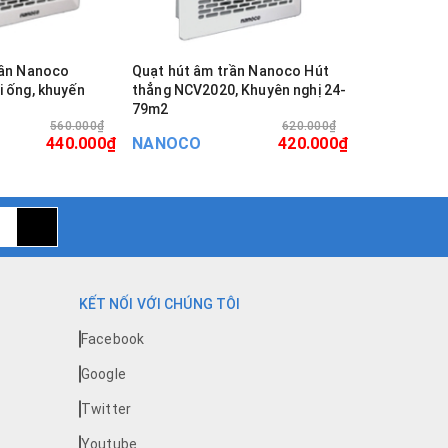
rần Nanoco
Quạt hút âm trần Nanoco Hút
Quạt hút âm
 ống, khuyến
thẳng NCV2020, Khuyên nghị 24-
thẳng NCV15
79m2
35m2
560.000₫
620.000₫
440.000₫
NANOCO
420.000₫
NANOCO
KẾT NỐI VỚI CHÚNG TÔI
Facebook
Google
Twitter
Youtube