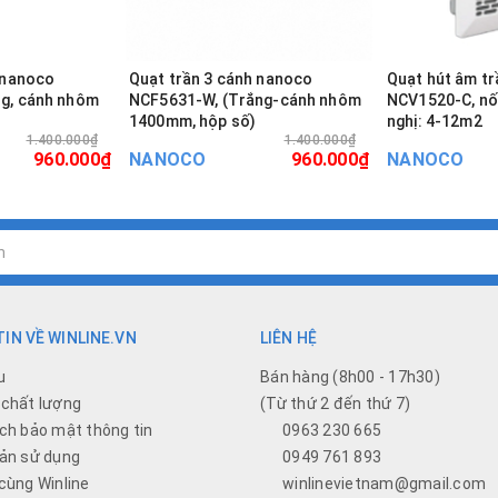
 nanoco
Quạt trần 3 cánh nanoco
Quạt hút âm t
g, cánh nhôm
NCF5631-W, (Trắng-cánh nhôm
NCV1520-C, nối
1400mm, hộp số)
nghị: 4-12m2
1.400.000₫
1.400.000₫
960.000₫
NANOCO
960.000₫
NANOCO
IN VỀ WINLINE.VN
LIÊN HỆ
u
Bán hàng (8h00 - 17h30)
chất lượng
(Từ thứ 2 đến thứ 7)
ch bảo mật thông tin
0963 230 665
ản sử dụng
0949 761 893
cùng Winline
winlinevietnam@gmail.com