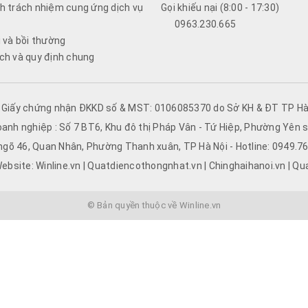
h trách nhiệm cung ứng dịch vụ
Gọi khiếu nại (8:00 - 17:30)
0963.230.665
i và bồi thường
ch và quy định chung
- Giấy chứng nhận ĐKKD số & MST: 0106085370 do Sở KH & ĐT TP Hà 
oanh nghiệp : Số 7 BT6, Khu đô thị Pháp Vân - Tứ Hiệp, Phường Yên s
 ngõ 46, Quan Nhân, Phường Thanh xuân, TP Hà Nội - Hotline: 0949.
ebsite: Winline.vn | Quatdiencothongnhat.vn | Chinghaihanoi.vn | Qu
© Bản quyền thuộc về Winline.vn