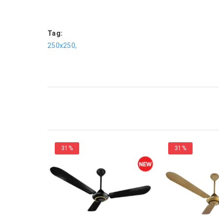
Tag:
250x250,
31%
31%