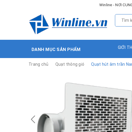
Winline - NƠI C
GIỚI T
DANH MỤC SẢN PHẨM
Trang chủ
Quạt thông gió
Quạt hút âm trần Na