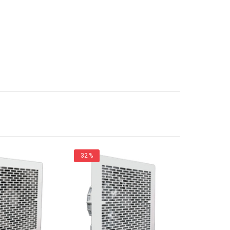
32%
34%