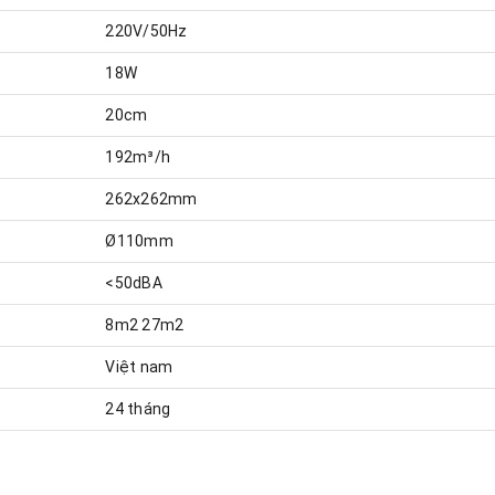
220V/50Hz
18W
20cm
192m³/h
262x262mm
Ø110mm
<50dBA
8m2 27m2
Việt nam
24 tháng