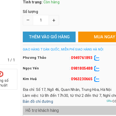
Tình trạng:
Còn hàng
Số lượng
–
+
THÊM VÀO GIỎ HÀNG
MUA NGAY
GIAO HÀNG TOÀN QUỐC, MIỄN PHÍ GIAO HÀNG HÀ NỘI
Phương Thảo
0949761893
:
1
/ 1
Ngọc Yến
0981805488
:
Kim Huệ
0963230665
:
ng số
thuật
Địa chỉ: Số 17, Ngõ 46, Quan Nhân, Trung Hòa, Hà Nội
Làm việc: từ 8h đến 17h30, từ thứ 2 đến thứ 7, Nghỉ c
Bản đồ chỉ đường
Có
Hỗ trợ khách hàng