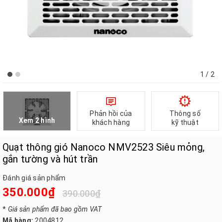
1
/ 2
Phản hồi của
Thông số
Xem 2 hình
khách hàng
kỹ thuật
Quạt thông gió Nanoco NMV2523 Siêu mỏng,
gắn tường và hút trần
Đánh giá sản phẩm
350.000₫
390.000₫
*
Giá sản phẩm đã bao gồm VAT
Mã hàng:
2004812