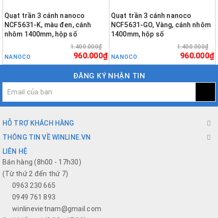
Quạt trần 3 cánh nanoco
Quạt trần 3 cánh nanoco
NCF5631-K, màu đen, cánh
NCF5631-GO, Vàng, cánh nhôm
nhôm 1400mm, hộp số
1400mm, hộp số
1.400.000₫
1.400.000₫
960.000₫
960.000₫
NANOCO
NANOCO
ĐĂNG KÝ NHẬN TIN
HỖ TRỢ KHÁCH HÀNG
THÔNG TIN VỀ WINLINE.VN
LIÊN HỆ
Bán hàng (8h00 - 17h30)
(Từ thứ 2 đến thứ 7)
0963 230 665
0949 761 893
winlinevietnam@gmail.com