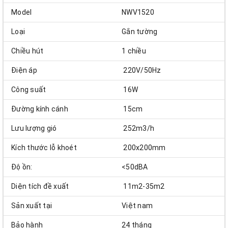
Model
NWV1520
Loại
Gắn tường
Chiều hút
1 chiều
Điện áp
220V/50Hz
Công suất
16W
Đường kính cánh
15cm
Lưu lượng gió
252m3/h
Kích thước lỗ khoét
200x200mm
Độ ồn:
<50dBA
Diện tích đề xuất
11m2-35m2
Sản xuất tại
Việt nam
Bảo hành
24 tháng