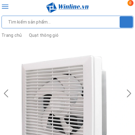
0
Toggle
navigation
Trang chủ
Quạt thông gió