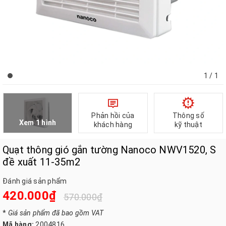
1
/ 1
Phản hồi của
Thông số
Xem 1 hình
khách hàng
kỹ thuật
Quạt thông gió gắn tường Nanoco NWV1520, S
đề xuất 11-35m2
Đánh giá sản phẩm
420.000₫
570.000₫
*
Giá sản phẩm đã bao gồm VAT
Mã hàng:
2004816