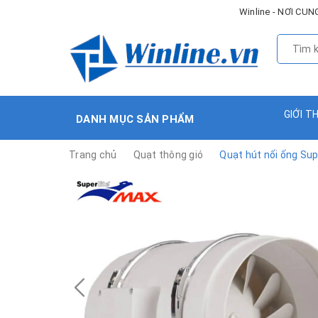
Winline - NƠI C
GIỚI T
DANH MỤC SẢN PHẨM
Trang chủ
Quạt thông gió
Quạt hút nối ống Sup