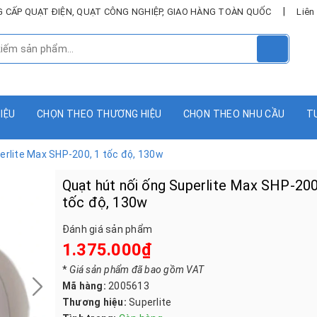
|
UNG CẤP QUẠT ĐIỆN, QUẠT CÔNG NGHIỆP, GIAO HÀNG TOÀN QUỐC
Liên
HIỆU
CHỌN THEO THƯƠNG HIỆU
CHỌN THEO NHU CẦU
T
erlite Max SHP-200, 1 tốc độ, 130w
Quạt hút nối ống Superlite Max SHP-200
tốc độ, 130w
Đánh giá sản phẩm
1.375.000₫
*
Giá sản phẩm đã bao gồm VAT
Mã hàng:
2005613
Thương hiệu:
Superlite