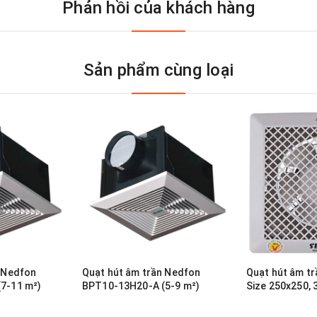
Phản hồi của khách hàng
Sản phẩm cùng loại
n Nedfon
Quạt hút âm trần Nedfon
Quạt hút âm tr
BPT10-13H20-A (5-9 m²)
Size 250x250,