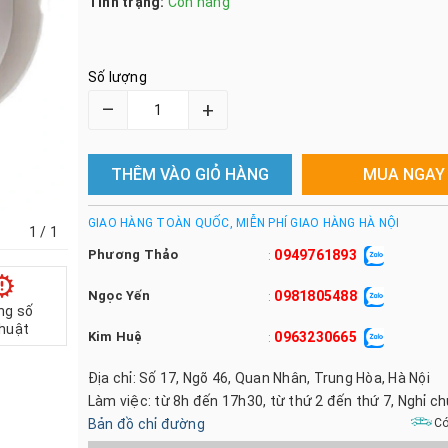
Tình trạng:
Còn hàng
Số lượng
–
+
THÊM VÀO GIỎ HÀNG
MUA NGAY
GIAO HÀNG TOÀN QUỐC, MIỄN PHÍ GIAO HÀNG HÀ NỘI
1
/ 1
Phương Thảo
0949761893
:
Ngọc Yến
0981805488
:
ng số
thuật
Kim Huệ
0963230665
:
Địa chỉ: Số 17, Ngõ 46, Quan Nhân, Trung Hòa, Hà Nội
Làm việc: từ 8h đến 17h30, từ thứ 2 đến thứ 7, Nghỉ c
Bản đồ chỉ đường
Có