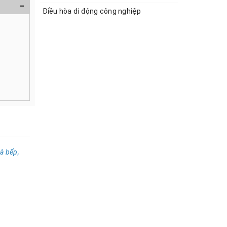
-
Điều hòa di động công nghiệp
hà b
ế
p,