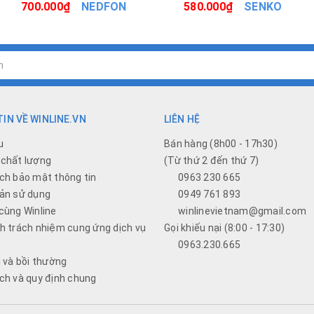
700.000₫
NEDFON
580.000₫
SENKO
IN VỀ WINLINE.VN
LIÊN HỆ
u
Bán hàng (8h00 - 17h30)
chất lượng
(Từ thứ 2 đến thứ 7)
ch bảo mật thông tin
0963 230 665
ản sử dụng
0949 761 893
cùng Winline
winlinevietnam@gmail.com
h trách nhiệm cung ứng dịch vụ
Gọi khiếu nại (8:00 - 17:30)
0963.230.665
i và bồi thường
ch và quy định chung