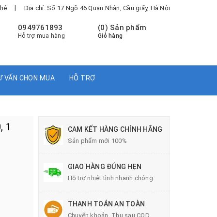
|
 hệ
Địa chỉ: Số 17 Ngõ 46 Quan Nhân, Cầu giấy, Hà Nội
0949761893
(
0
) Sản phẩm
Hỗ trợ mua hàng
Giỏ hàng
Ư VẤN CHỌN MUA
HỖ TRỢ
, 1
CAM KẾT HÀNG CHÍNH HÃNG
Sản phẩm mới 100%
GIAO HÀNG ĐÚNG HẸN
Hỗ trợ nhiệt tình nhanh chóng
THANH TOÁN AN TOÀN
Chuyển khoản, Thu sau COD