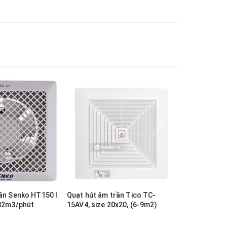
ần Senko HT150 I
Quạt hút âm trần Tico TC-
Quạt hút âm
 32m3/phút
15AV4, size 20x20, (6-9m2)
15AV5, Size