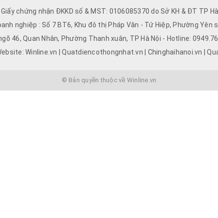
- Giấy chứng nhận ĐKKD số & MST: 0106085370 do Sở KH & ĐT TP Hà 
oanh nghiệp : Số 7 BT6, Khu đô thị Pháp Vân - Tứ Hiệp, Phường Yên s
 ngõ 46, Quan Nhân, Phường Thanh xuân, TP Hà Nội - Hotline: 0949.
ebsite: Winline.vn | Quatdiencothongnhat.vn | Chinghaihanoi.vn | Qu
© Bản quyền thuộc về Winline.vn