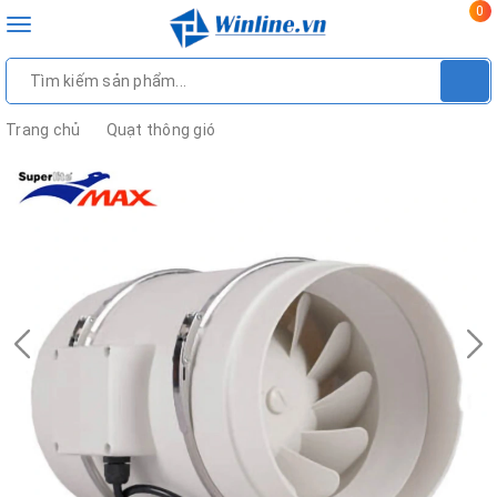
0
Toggle
navigation
Trang chủ
Quạt thông gió