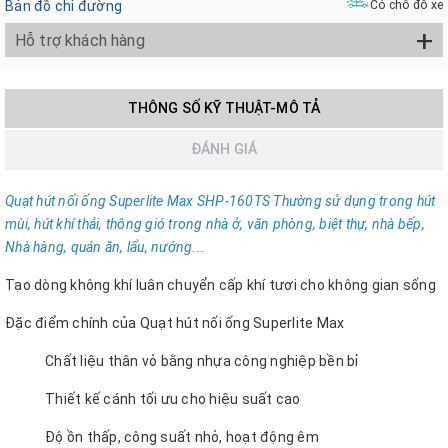
Bản đồ chỉ đường
Có chỗ đỗ xe
+
Hỗ trợ khách hàng
THÔNG SỐ KỸ THUẬT-MÔ TẢ
ĐÁNH GIÁ
Quạt hút nối ống Superlite Max SHP-160TS
Thường sử dụng trong hút
mùi, hút khí thải, thông gió trong nhà ở, văn phòng, biệt thự, nhà b
ế
p,
Nhà hàng, quán ăn, lẩu, nướng...
Tạo dòng không khí luân chuyển cấp khí tươi cho không gian sống
Đặc điểm chính của Quạt hút nối ống Superlite Max
Chất liệu thân vỏ bằng nhựa công nghiệp bền bỉ
Thiết kế cánh tối ưu cho hiệu suất cao
Độ ồn thấp, công suất nhỏ, hoạt động êm