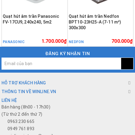
Quạt hút âm trần Panasonic
Quạt hút âm trần Nedfon
FV-17CU9, 240x240, 5m2
BPT10-23H25-A (7-11 m²)
300x300
1.700.000₫
700.000₫
PANASONIC
NEDFON
ĐĂNG KÝ NHẬN TIN
HỖ TRỢ KHÁCH HÀNG
THÔNG TIN VỀ WINLINE.VN
LIÊN HỆ
Bán hàng (8h00 - 17h30)
(Từ thứ 2 đến thứ 7)
0963 230 665
0949 761 893