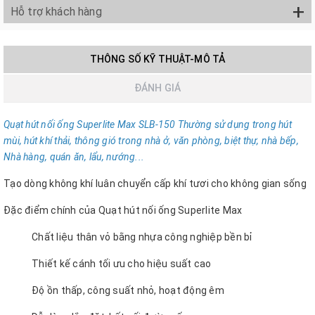
+
Hỗ trợ khách hàng
THÔNG SỐ KỸ THUẬT-MÔ TẢ
ĐÁNH GIÁ
Quạt hút nối ống Superlite Max SLB-150
Thường sử dụng trong hút
mùi, hút khí thải, thông gió trong nhà ở, văn phòng, biệt thự, nhà b
ế
p,
Nhà hàng, quán ăn, lẩu, nướng...
Tạo dòng không khí luân chuyển cấp khí tươi cho không gian sống
Đặc điểm chính của Quạt hút nối ống Superlite Max
Chất liệu thân vỏ bằng nhựa công nghiệp bền bỉ
Thiết kế cánh tối ưu cho hiệu suất cao
Độ ồn thấp, công suất nhỏ, hoạt động êm