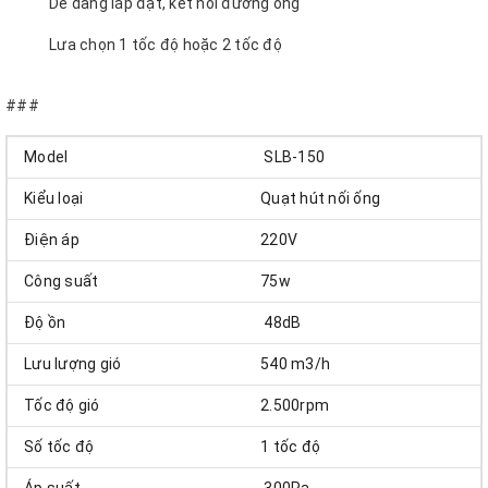
Dễ dàng lắp đặt, kết nối đường ống
Lưa chọn 1 tốc độ hoặc 2 tốc độ
Sản phẩm bảo hành 12 tháng
###
Model
SLB-150
Kiểu loại
Quạt hút nối ống
Điện áp
220V
Công suất
75w
Độ ồn
48dB
Lưu lượng gió
540 m3/h
Tốc độ gió
2.500rpm
Số tốc độ
1 tốc độ