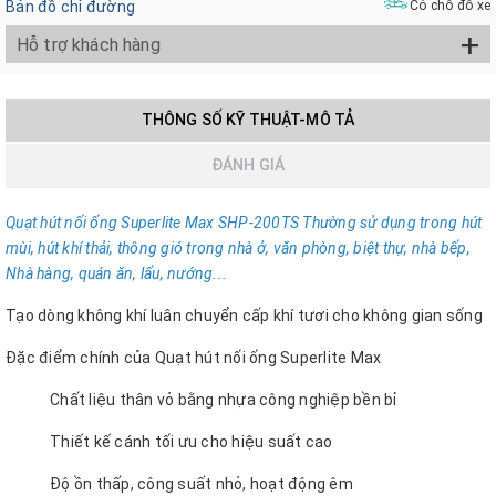
Bản đồ chỉ đường
Có chỗ đỗ xe
+
Hỗ trợ khách hàng
THÔNG SỐ KỸ THUẬT-MÔ TẢ
ĐÁNH GIÁ
Quạt hút nối ống Superlite Max SHP-200TS
Thường sử dụng trong hút
mùi, hút khí thải, thông gió trong nhà ở, văn phòng, biệt thự, nhà b
ế
p,
Nhà hàng, quán ăn, lẩu, nướng...
Tạo dòng không khí luân chuyển cấp khí tươi cho không gian sống
Đặc điểm chính của Quạt hút nối ống Superlite Max
Chất liệu thân vỏ bằng nhựa công nghiệp bền bỉ
Thiết kế cánh tối ưu cho hiệu suất cao
Độ ồn thấp, công suất nhỏ, hoạt động êm