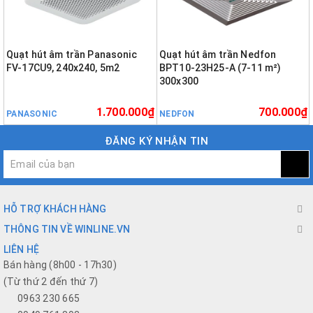
Quạt hút âm trần Panasonic
Quạt hút âm trần Nedfon
FV-17CU9, 240x240, 5m2
BPT10-23H25-A (7-11 m²)
300x300
1.700.000₫
700.000₫
PANASONIC
NEDFON
ĐĂNG KÝ NHẬN TIN
HỖ TRỢ KHÁCH HÀNG
THÔNG TIN VỀ WINLINE.VN
LIÊN HỆ
Bán hàng (8h00 - 17h30)
(Từ thứ 2 đến thứ 7)
0963 230 665