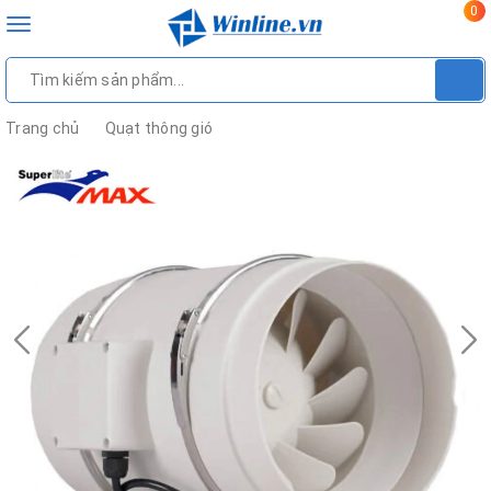
0
Toggle
navigation
Trang chủ
Quạt thông gió