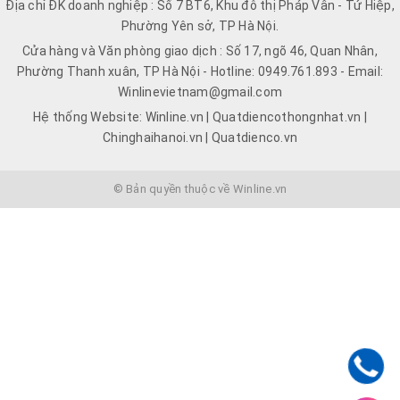
Địa chỉ ĐK doanh nghiệp : Số 7 BT6, Khu đô thị Pháp Vân - Tứ Hiệp,
Phường Yên sở, TP Hà Nội.
Cửa hàng và Văn phòng giao dịch : Số 17, ngõ 46, Quan Nhân,
Phường Thanh xuân, TP Hà Nội - Hotline: 0949.761.893 - Email:
Winlinevietnam@gmail.com
Hệ thống Website: Winline.vn | Quatdiencothongnhat.vn |
Chinghaihanoi.vn | Quatdienco.vn
© Bản quyền thuộc về Winline.vn