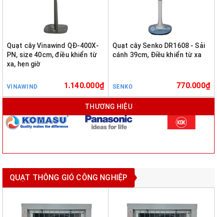
Quạt cây Vinawind QĐ-400X-
Quạt cây Senko DR1608 - Sải
PN, size 40cm, điều khiển từ
cánh 39cm, Điều khiển từ xa
xa, hẹn giờ
1.140.000₫
770.000₫
VINAWIND
SENKO
THƯƠNG HIỆU
QUẠT THÔNG GIÓ CÔNG NGHIỆP