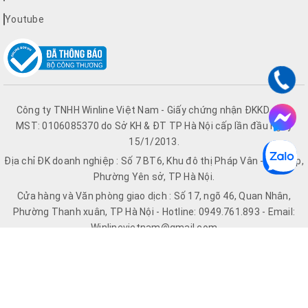
Youtube
Công ty TNHH Winline Việt Nam - Giấy chứng nhận ĐKKD số &
MST: 0106085370 do Sở KH & ĐT TP Hà Nội cấp lần đầu ngày
15/1/2013.
Địa chỉ ĐK doanh nghiệp : Số 7 BT6, Khu đô thị Pháp Vân - Tứ Hiệp,
Phường Yên sở, TP Hà Nội.
Cửa hàng và Văn phòng giao dịch : Số 17, ngõ 46, Quan Nhân,
Phường Thanh xuân, TP Hà Nội - Hotline: 0949.761.893 - Email:
Winlinevietnam@gmail.com
Hệ thống Website: Winline.vn | Quatdiencothongnhat.vn |
Chinghaihanoi.vn | Quatdienco.vn
© Bản quyền thuộc về Winline.vn