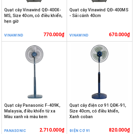
Quạt cây Vinawind QĐ-400X-
Quạt cây Vinawind QĐ-400MS
MS, Size 40cm, có điều khiển,
- Sải cánh 40cm
hẹn giờ
770.000₫
670.000₫
VINAWIND
VINAWIND
Quạt cây Panasonic F-409K,
Quạt cây điện cơ 91 QĐK-91,
Malaysia, điều khiển từ xa
Size 40cm, có điều khiển,
Màu xanh và màu kem
Xanh coban
2.710.000₫
820.000₫
PANASONIC
ĐIỆN CƠ 91