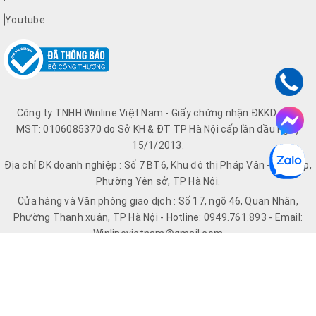
Youtube
Công ty TNHH Winline Việt Nam - Giấy chứng nhận ĐKKD số &
MST: 0106085370 do Sở KH & ĐT TP Hà Nội cấp lần đầu ngày
15/1/2013.
Địa chỉ ĐK doanh nghiệp : Số 7 BT6, Khu đô thị Pháp Vân - Tứ Hiệp,
Phường Yên sở, TP Hà Nội.
Cửa hàng và Văn phòng giao dịch : Số 17, ngõ 46, Quan Nhân,
Phường Thanh xuân, TP Hà Nội - Hotline: 0949.761.893 - Email:
Winlinevietnam@gmail.com
Hệ thống Website: Winline.vn | Quatdiencothongnhat.vn |
Chinghaihanoi.vn | Quatdienco.vn
© Bản quyền thuộc về Winline.vn