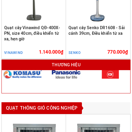
Quạt cây Vinawind QĐ-400X-
Quạt cây Senko DR1608 - Sải
PN, size 40cm, điều khiển từ
cánh 39cm, Điều khiển từ xa
xa, hẹn giờ
1.140.000₫
770.000₫
VINAWIND
SENKO
THƯƠNG HIỆU
QUẠT THÔNG GIÓ CÔNG NGHIỆP