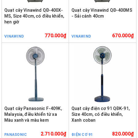
Quạt cây Vinawind QĐ-400X-
Quạt cây Vinawind QĐ-400MS
MS, Size 40cm, có điều khiển,
- Sải cánh 40cm
hẹn giờ
770.000₫
670.000₫
VINAWIND
VINAWIND
Quạt cây Panasonic F-409K,
Quạt cây điện cơ 91 QĐK-91,
Malaysia, điều khiển từ xa
Size 40cm, có điều khiển,
Màu xanh và màu kem
Xanh coban
2.710.000₫
820.000₫
PANASONIC
ĐIỆN CƠ 91