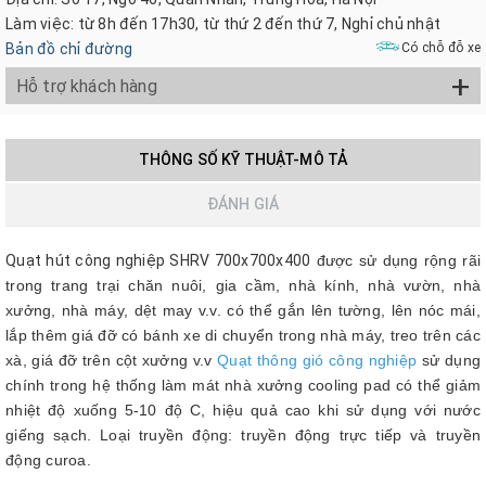
Làm việc: từ 8h đến 17h30, từ thứ 2 đến thứ 7, Nghỉ chủ nhật
Bản đồ chỉ đường
Có chỗ đỗ xe
+
Hỗ trợ khách hàng
THÔNG SỐ KỸ THUẬT-MÔ TẢ
ĐÁNH GIÁ
Quạt hút công nghiệp SHRV 700x700x400
được sử dụng rộng rãi
trong trang trại chăn nuôi, gia cầm, nhà kính, nhà vườn, nhà
xưởng, nhà máy, dệt may v.v. có thể gắn lên tường, lên nóc mái,
lắp thêm giá đỡ có bánh xe di chuyển trong nhà máy, treo trên các
xà, giá đỡ trên cột xưởng v.v
Quạt thông gió công nghiệp
sử dụng
chính trong hệ thống làm mát nhà xưởng cooling pad có thể giảm
nhiệt độ xuống 5-10 độ C, hiệu quả cao khi sử dụng với nước
giếng sạch. Loại truyền động: truyền động trực tiếp và truyền
động curoa.