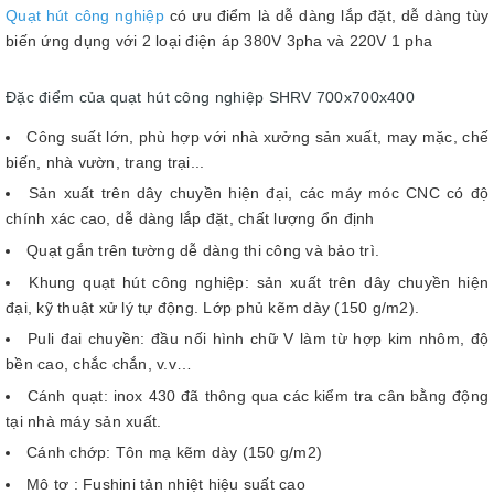
Quạt hút công nghiệp
có ưu điểm là dễ dàng lắp đặt, dễ dàng tùy
biến ứng dụng với 2 loại điện áp 380V 3pha và 220V 1 pha
Đặc điểm của quạt hút công nghiệp SHRV 700x700x400
Công suất lớn, phù hợp với nhà xưởng sản xuất, may mặc, chế
biến, nhà vườn, trang trại...
Sản xuất trên dây chuyền hiện đại, các máy móc CNC có độ
chính xác cao, dễ dàng lắp đặt, chất lượng ổn định
Quạt gắn trên tường dễ dàng thi công và bảo trì.
Khung quạt hút công nghiệp: sản xuất trên dây chuyền hiện
đại, kỹ thuật xử lý tự động. Lớp phủ kẽm dày (150 g/m2).
Puli đai chuyền: đầu nối hình chữ V làm từ hợp kim nhôm, độ
bền cao, chắc chắn, v.v…
Cánh quạt: inox 430 đã thông qua các kiểm tra cân bằng động
tại nhà máy sản xuất.
Cánh chớp: Tôn mạ kẽm dày (150 g/m2)
Mô tơ : Fushini tản nhiệt hiệu suất cao