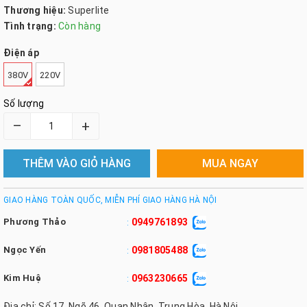
Thương hiệu:
Superlite
Tình trạng:
Còn hàng
Điện áp
380V
220V
Số lượng
–
+
THÊM VÀO GIỎ HÀNG
MUA NGAY
GIAO HÀNG TOÀN QUỐC, MIỄN PHÍ GIAO HÀNG HÀ NỘI
Phương Thảo
0949761893
:
Ngọc Yến
0981805488
:
Kim Huệ
0963230665
:
Địa chỉ: Số 17, Ngõ 46, Quan Nhân, Trung Hòa, Hà Nội