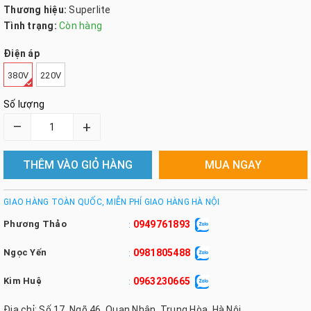
Thương hiệu:
Superlite
Tình trạng:
Còn hàng
Điện áp
380V
220V
Số lượng
–
+
THÊM VÀO GIỎ HÀNG
MUA NGAY
GIAO HÀNG TOÀN QUỐC, MIỄN PHÍ GIAO HÀNG HÀ NỘI
Phương Thảo
0949761893
:
Ngọc Yến
0981805488
:
Kim Huệ
0963230665
:
Địa chỉ: Số 17, Ngõ 46, Quan Nhân, Trung Hòa, Hà Nội