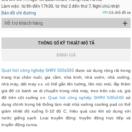
Làm việc: từ 8h đến 17h30, từ thứ 2 đến thứ 7, Nghỉ chủ nhật
Bản đồ chỉ đường
Có chỗ đỗ xe
+
Hỗ trợ khách hàng
THÔNG SỐ KỸ THUẬT-MÔ TẢ
ĐÁNH GIÁ
Quạt hút công nghiệp SHRV 500x500
được sử dụng rộng rãi trong
trang trại chăn nuôi, gia cầm, nhà kính, nhà vườn, nhà xưởng,
nhà máy, dệt may v.v. có thể gắn lên tường, lên nóc mái, lắp thêm
giá đỡ có bánh xe di chuyển trong nhà máy, treo trên các xà, giá
đỡ trên cột xưởng v.v.
Quạt hút công nghiệp SHRV 500x500
sử
dụng chính trong hệ thống làm mát nhà xưởng cooling pad có thể
giảm nhiệt độ xuống 5-10 độ C, hiệu quả cao khi sử dụng với
nước giếng sạch. Loại truyền động: truyền động trực tiếp và
truyền động curoa.