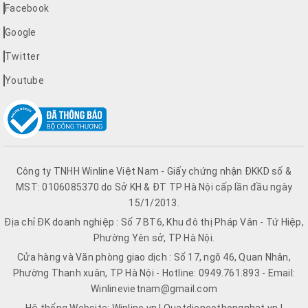
Facebook
Google
Twitter
Youtube
Công ty TNHH Winline Việt Nam - Giấy chứng nhận ĐKKD số &
MST: 0106085370 do Sở KH & ĐT TP Hà Nội cấp lần đầu ngày
15/1/2013.
Địa chỉ ĐK doanh nghiệp : Số 7 BT6, Khu đô thị Pháp Vân - Tứ Hiệp,
Phường Yên sở, TP Hà Nội.
Cửa hàng và Văn phòng giao dịch : Số 17, ngõ 46, Quan Nhân,
Phường Thanh xuân, TP Hà Nội - Hotline: 0949.761.893 - Email:
Winlinevietnam@gmail.com
Hệ thống Website: Winline.vn | Quatdiencothongnhat.vn |