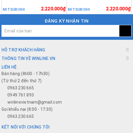
2.220.000₫
2.220.000₫
MITSUBISHI
MITSUBISHI
ĐĂNG KÝ NHẬN TIN
HỖ TRỢ KHÁCH HÀNG
THÔNG TIN VỀ WINLINE.VN
LIÊN HỆ
Bán hàng (8h00 - 17h30)
(Từ thứ 2 đến thứ 7)
0963 230 665
0949 761 893
winlinevietnam@gmail.com
Gọi khiếu nại (8:00 - 17:30)
0963.230.665
KẾT NỐI VỚI CHÚNG TÔI