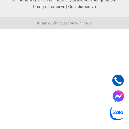
Chinghaihanoi.vn | Quatdienco.vn
© Bản quyền thuộc về Winline.vn