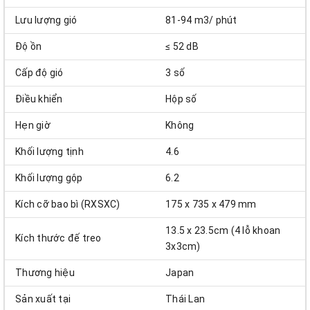
Lưu lượng gió
81-94 m3/ phút
Độ ồn
≤ 52 dB
Cấp độ gió
3 số
Điều khiển
Hộp số
Hẹn giờ
Không
Khối lượng tịnh
4.6
Khối lượng gộp
6.2
Kích cỡ bao bì (RXSXC)
175 x 735 x 479 mm
13.5 x 23.5cm (4 lỗ khoan
Kích thước đế treo
3x3cm)
Thương hiệu
Japan
Sản xuất tại
Thái Lan