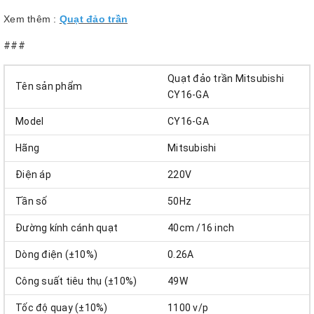
Xem thêm :
Quạt đảo trần
###
Quạt đảo trần Mitsubishi
Tên sản phẩm
CY16-GA
Model
CY16-GA
Hãng
Mitsubishi
Điện áp
220V
Tần số
50Hz
Đường kính cánh quạt
40cm /16 inch
Dòng điện (±10%)
0.26A
Công suất tiêu thụ (±10%)
49W
Tốc độ quay (±10%)
1100 v/p