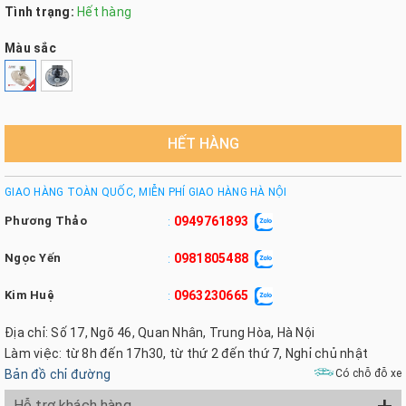
Tình trạng:
Hết hàng
Màu sắc
HẾT HÀNG
GIAO HÀNG TOÀN QUỐC, MIỄN PHÍ GIAO HÀNG HÀ NỘI
Phương Thảo
0949761893
:
Ngọc Yến
0981805488
:
Kim Huệ
0963230665
:
Địa chỉ: Số 17, Ngõ 46, Quan Nhân, Trung Hòa, Hà Nội
Làm việc: từ 8h đến 17h30, từ thứ 2 đến thứ 7, Nghỉ chủ nhật
Bản đồ chỉ đường
Có chỗ đỗ xe
+
Hỗ trợ khách hàng