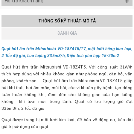
+
Hỗ trợ khách hàng
THÔNG SỐ KỸ THUẬT-MÔ TẢ
ĐÁNH GIÁ
Quạt hút âm trần Mitsubishi VD-18Z4T5/T7, mặt lưới bằng kim loại,
2 Tốc độ gió, Lưu lượng 335m3/h, Diện tích phù hợp 15-20m2
Quạt hút âm trần Mitsubishi VD-18Z4T5,
Với công suất 31W/h
thích hợp dùng với nhiều không gian như phòng ngủ, căn hộ, văn
phòng, khách sạn...
Quạt hút âm trần Mitsubishi VD-18Z4T5
giúp
hút khí thải, hơi ẩm mốc, mùi hôi, các vi khuẩn gây bệnh, tạo dòng
tuần hoàn không khí, đem đến cho không gian của bạn luồng
không khí tươi mới, trong lành. Quạt có lưu lượng gió đạt
335m3/h, 2 tốc độ gió
Quạt được trang bị mặt lưới kim loại, để bảo vệ động cơ, kéo dài
giá trị sử dụng của quạt.