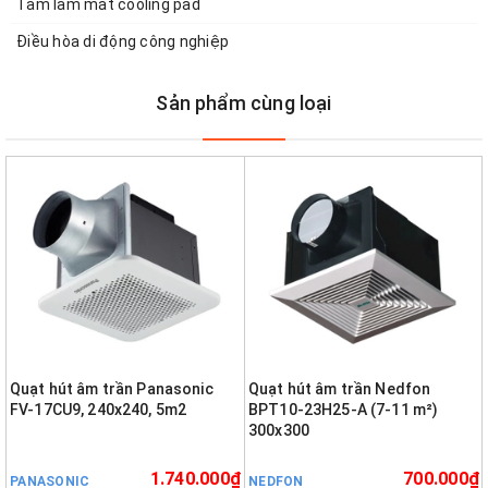
Tấm làm mát cooling pad
Điều hòa di động công nghiệp
Sản phẩm cùng loại
Quạt hút âm trần Panasonic
Quạt hút âm trần Nedfon
FV-17CU9, 240x240, 5m2
BPT10-23H25-A (7-11 m²)
300x300
1.740.000₫
700.000₫
PANASONIC
NEDFON