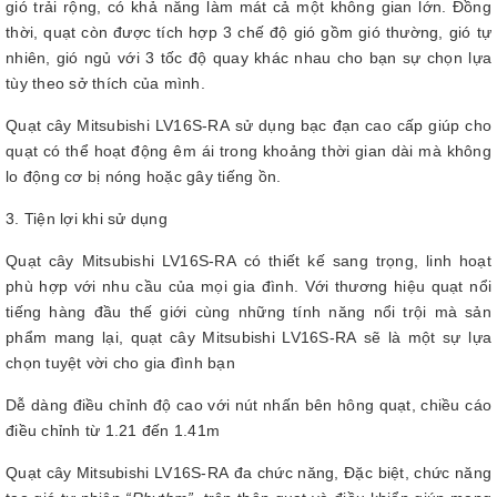
gió trải rộng, có khả năng làm mát cả một không gian lớn. Đồng
thời, quạt còn được tích hợp 3 chế độ gió gồm gió thường, gió tự
nhiên, gió ngủ với 3 tốc độ quay khác nhau cho bạn sự chọn lựa
tùy theo sở thích của mình.
Quạt cây Mitsubishi LV16S-RA sử dụng bạc đạn cao cấp giúp cho
quạt có thể hoạt động êm ái trong khoảng thời gian dài mà không
lo động cơ bị nóng hoặc gây tiếng ồn.
3. Tiện lợi khi sử dụng
Quạt cây Mitsubishi LV16S-RA có thiết kế sang trọng, linh hoạt
phù hợp với nhu cầu của mọi gia đình. Với thương hiệu quạt nổi
tiếng hàng đầu thế giới cùng những tính năng nổi trội mà sản
phẩm mang lại, quạt cây Mitsubishi LV16S-RA sẽ là một sự lựa
chọn tuyệt vời cho gia đình bạn
Dễ dàng điều chỉnh độ cao với nút nhấn bên hông quạt, chiều cáo
điều chỉnh từ 1.21 đến 1.41m
Quạt cây Mitsubishi LV16S-RA đa chức năng, Đặc biệt, chức năng