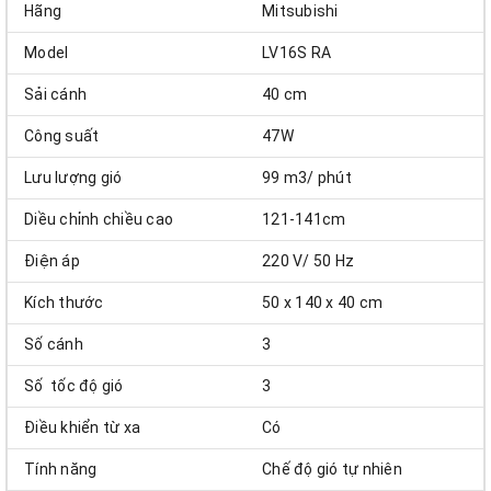
Hãng
Mitsubishi
Model
LV16S RA
Sải cánh
40 cm
Công suất
47W
Lưu lượng gió
99 m3/ phút
Diều chỉnh chiều cao
121-141cm
Điện áp
220 V/ 50 Hz
Kích thước
50 x 140 x 40 cm
Số cánh
3
Số tốc độ gió
3
Điều khiển từ xa
Có
Tính năng
Chế độ gió tự nhiên