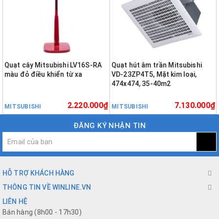
Quạt cây Mitsubishi LV16S-RA
Quạt hút âm trần Mitsubishi
màu đỏ điều khiển từ xa
VD-23ZP4T5, Mặt kim loại,
474x474, 35-40m2
2.220.000₫
7.130.000₫
MITSUBISHI
MITSUBISHI
ĐĂNG KÝ NHẬN TIN
HỖ TRỢ KHÁCH HÀNG
THÔNG TIN VỀ WINLINE.VN
LIÊN HỆ
Bán hàng (8h00 - 17h30)