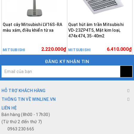
Quạt cây Mitsubishi LV16S-RA
Quạt hút âm trần Mitsubishi
màu xám, điều khiển từ xa
VD-23ZP4T5, Mặt kim loại,
474x474, 35-40m2
2.220.000₫
6.410.000₫
MITSUBISHI
MITSUBISHI
ĐĂNG KÝ NHẬN TIN
HỖ TRỢ KHÁCH HÀNG
THÔNG TIN VỀ WINLINE.VN
LIÊN HỆ
Bán hàng (8h00 - 17h30)
(Từ thứ 2 đến thứ 7)
0963 230 665