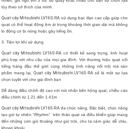
nhiên, gió ngủ với 3 tốc độ quay khác nhau cho bạn sự chọn lựa
tùy theo sở thích của mình.
Quạt cây Mitsubishi LV16S-RA
sử dụng bạc đạn cao cấp giúp cho
quạt có thể hoạt động êm ái trong khoảng thời gian dài mà không
lo động cơ bị nóng hoặc gây tiếng ồn.
3. Tiện lợi khi sử dụng
Quạt cây Mitsubishi LV16S-RA
có thiết kế sang trọng, linh hoạt
phù hợp với nhu cầu của mọi gia đình. Với thương hiệu quạt nổi
tiếng hàng đầu thế giới cùng những tính năng nổi trội mà sản
phẩm mang lại,
Quạt cây Mitsubishi LV16S-RA
sẽ là một sự lựa
chọn tuyệt vời cho gia đình bạn
Dễ dàng điều chỉnh độ cao với nút nhấn bên hông quạt, chiều cáo
điều chỉnh từ 1.21 đến 1.41m
Quạt cây Mitsubishi LV16S-RA
đa chức năng, Đặc biệt, chức năng
tạo gió tự nhiên
“Rhythm”
trên thân quạt và điều khiển giúp mang
đến những cơn gió thoảng như gió trời, cho ta cảm giác dễ chịu,
khoan khoái.