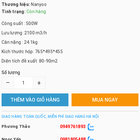
Thương hiệu:
Nanyoo
Tình trạng:
Còn hàng
Công suất : 500W
Lưu lượng :2100 m3/h
Cân nặng : 24.1kg
Kích thước hộp: 765*495*455
Diện tích đề xuất: 80-90m2
Số lượng
–
+
THÊM VÀO GIỎ HÀNG
MUA NGAY
GIAO HÀNG TOÀN QUỐC, MIỄN PHÍ GIAO HÀNG HÀ NỘI
Phương Thảo
0949761893
:
Ngọc Yến
0981805488
: