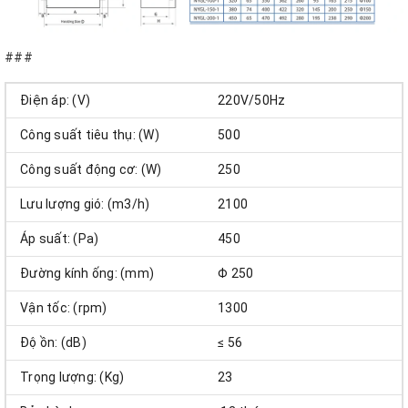
###
Điện áp: (V)
220V/50Hz
Công suất tiêu thụ: (W)
500
Công suất động cơ: (W)
250
Lưu lượng gió: (m3/h)
2100
Áp suất: (Pa)
450
Đường kính ống: (mm)
Φ 250
Vận tốc: (rpm)
1300
Độ ồn: (dB)
≤ 56
Trọng lượng: (Kg)
23