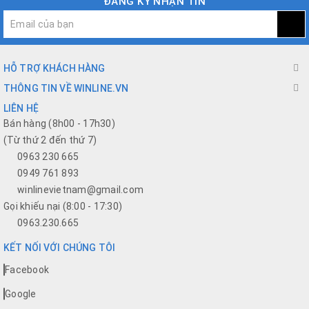
ĐĂNG KÝ NHẬN TIN
HỖ TRỢ KHÁCH HÀNG
THÔNG TIN VỀ WINLINE.VN
LIÊN HỆ
Bán hàng (8h00 - 17h30)
(Từ thứ 2 đến thứ 7)
0963 230 665
0949 761 893
winlinevietnam@gmail.com
Gọi khiếu nại (8:00 - 17:30)
0963.230.665
KẾT NỐI VỚI CHÚNG TÔI
Facebook
Google