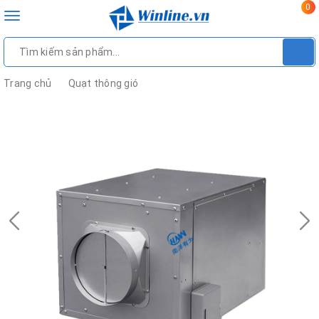
0
Toggle
navigation
Trang chủ
Quạt thông gió