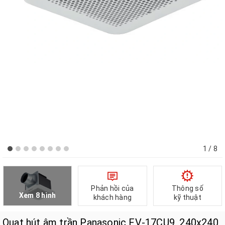
1
/ 8
Phản hồi của
Thông số
Xem 8 hình
khách hàng
kỹ thuật
Quạt hút âm trần Panasonic FV-17CU9, 240x240,