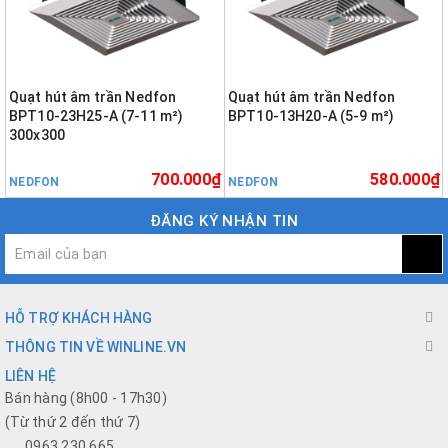
Quạt hút âm trần Nedfon
Quạt hút âm trần Nedfon
BPT10-23H25-A (7-11 m²)
BPT10-13H20-A (5-9 m²)
300x300
700.000₫
580.000₫
NEDFON
NEDFON
ĐĂNG KÝ NHẬN TIN
HỖ TRỢ KHÁCH HÀNG
THÔNG TIN VỀ WINLINE.VN
LIÊN HỆ
Bán hàng (8h00 - 17h30)
(Từ thứ 2 đến thứ 7)
0963 230 665