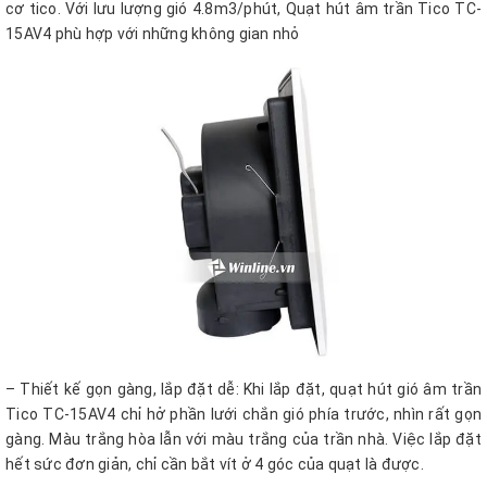
cơ tico. Với lưu lượng gió 4.8m3/phút, Quạt hút âm trần Tico TC-
15AV4 phù hợp với những không gian nhỏ
– Thiết kế gọn gàng, lắp đặt dễ: Khi lắp đặt, quạt hút gió âm trần
Tico TC-15AV4 chỉ hở phần lưới chắn gió phía trước, nhìn rất gọn
gàng. Màu trắng hòa lẫn với màu trắng của trần nhà. Việc lắp đặt
hết sức đơn giản, chỉ cần bắt vít ở 4 góc của quạt là được.