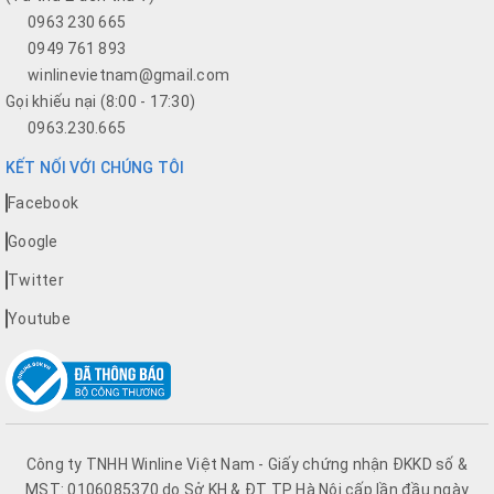
0963 230 665
0949 761 893
winlinevietnam@gmail.com
Gọi khiếu nại (8:00 - 17:30)
0963.230.665
KẾT NỐI VỚI CHÚNG TÔI
Facebook
Google
Twitter
Youtube
Công ty TNHH Winline Việt Nam - Giấy chứng nhận ĐKKD số &
MST: 0106085370 do Sở KH & ĐT TP Hà Nội cấp lần đầu ngày