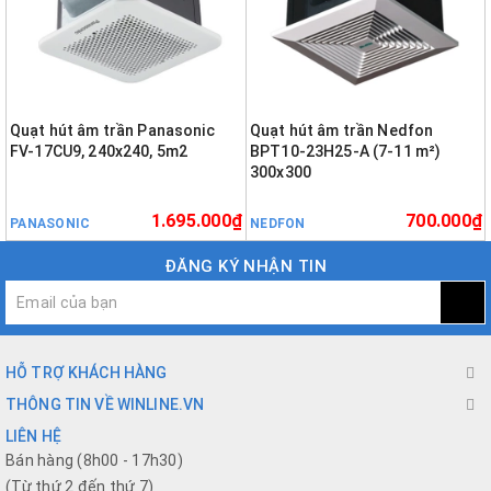
Quạt hút âm trần Panasonic
Quạt hút âm trần Nedfon
FV-17CU9, 240x240, 5m2
BPT10-23H25-A (7-11 m²)
300x300
1.695.000₫
700.000₫
PANASONIC
NEDFON
ĐĂNG KÝ NHẬN TIN
HỖ TRỢ KHÁCH HÀNG
THÔNG TIN VỀ WINLINE.VN
LIÊN HỆ
Bán hàng (8h00 - 17h30)
(Từ thứ 2 đến thứ 7)