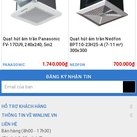
Quạt hút âm trần Panasonic
Quạt hút âm trần Nedfon
FV-17CU9, 240x240, 5m2
BPT10-23H25-A (7-11 m²)
300x300
1.740.000₫
700.000₫
PANASONIC
NEDFON
ĐĂNG KÝ NHẬN TIN
HỖ TRỢ KHÁCH HÀNG
THÔNG TIN VỀ WINLINE.VN
LIÊN HỆ
Bán hàng (8h00 - 17h30)