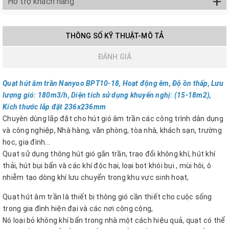
+
Hỗ trợ khách hàng
THÔNG SỐ KỸ THUẬT-MÔ TẢ
ĐÁNH GIÁ
Quạt hút âm trần Nanyoo BPT10-18, Hoạt động êm, Độ ồn thấp, Lưu
lượng gió: 180m3/h, Diện tích sử dụng khuyến nghị: (15-18m2),
Kích thước lắp đặt 236x236mm
Chuyên dùng lắp đặt cho hút gió âm trần các công trình dân dụng
và công nghiệp, Nhà hàng, văn phòng, tòa nhà, khách sạn, trường
học, gia đình...
Quạt sử dụng thông hút gió gắn trần, trao đổi không khí, hút khí
thải, hút bụi bẩn và các khí độc hại, loại bot khói bụi , mùi hôi, ô
nhiễm tạo dòng khí lưu chuyển trong khu vực sinh hoạt,
Quạt hút âm trần là thiết bị thông gió cần thiết cho cuộc sống
trong gia đình hiện đại và các nơi công cộng,
Nó loại bỏ không khí bẩn trong nhà một cách hiệu quả, quạt có thể