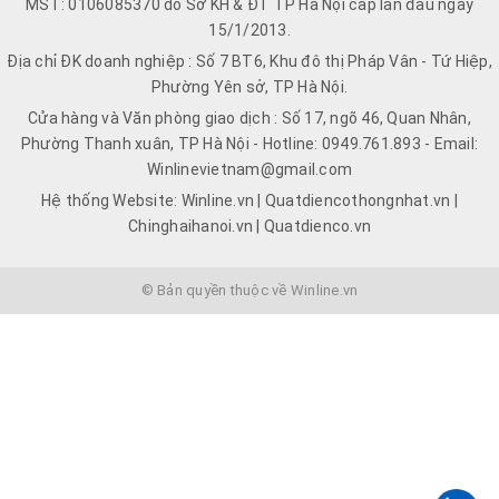
MST: 0106085370 do Sở KH & ĐT TP Hà Nội cấp lần đầu ngày
15/1/2013.
Địa chỉ ĐK doanh nghiệp : Số 7 BT6, Khu đô thị Pháp Vân - Tứ Hiệp,
Phường Yên sở, TP Hà Nội.
Cửa hàng và Văn phòng giao dịch : Số 17, ngõ 46, Quan Nhân,
Phường Thanh xuân, TP Hà Nội - Hotline: 0949.761.893 - Email:
Winlinevietnam@gmail.com
Hệ thống Website: Winline.vn | Quatdiencothongnhat.vn |
Chinghaihanoi.vn | Quatdienco.vn
© Bản quyền thuộc về Winline.vn