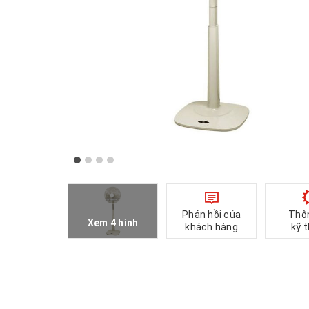
Phản hồi của
Thô
Xem 4 hình
khách hàng
kỹ 