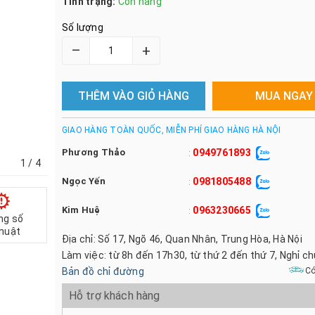
Tình trạng:
Còn hàng
Số lượng
–
+
THÊM VÀO GIỎ HÀNG
MUA NGAY
GIAO HÀNG TOÀN QUỐC, MIỄN PHÍ GIAO HÀNG HÀ NỘI
Phương Thảo
0949761893
:
1
/ 4
Ngọc Yến
0981805488
:
Kim Huệ
0963230665
:
ng số
thuật
Địa chỉ: Số 17, Ngõ 46, Quan Nhân, Trung Hòa, Hà Nội
Làm việc: từ 8h đến 17h30, từ thứ 2 đến thứ 7, Nghỉ c
Bản đồ chỉ đường
Có
Hỗ trợ khách hàng