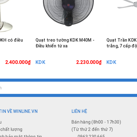
0KH có điều
Quạt treo tường KDK M40M -
Quạt Trần KD
Điều khiển từ xa
trắng, 7 cấp độ
2.400.000₫
KDK
2.230.000₫
KDK
IN VỀ WINLINE.VN
LIÊN HỆ
u
Bán hàng (8h00 - 17h30)
chất lượng
(Từ thứ 2 đến thứ 7)
ch bảo mật thông tin
0963 230 665