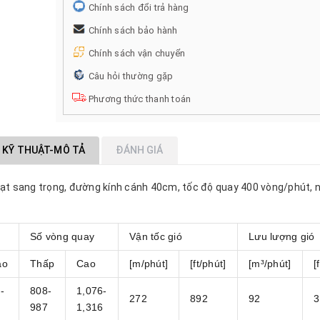
Chính sách đổi trả hàng
Chính sách bảo hành
Chính sách vận chuyển
Câu hỏi thường gặp
Phương thức thanh toán
 KỸ THUẬT-MÔ TẢ
ĐÁNH GIÁ
hạt sang trọng, đường kính cánh 40cm, tốc độ quay 400 vòng/phút, n
Số vòng quay
Vận tốc gió
Lưu lượng gió
ao
Thấp
Cao
[m/phút]
[ft/phút]
[m³/phút]
[
-
808-
1,076-
272
892
92
3
9
987
1,316