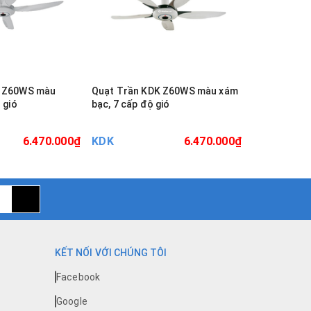
K Z60WS màu
Quạt Trần KDK Z60WS màu xám
Quạt trần K
 gió
bạc, 7 cấp độ gió
7 cấp độ gió
6.470.000₫
KDK
6.470.000₫
KDK
KẾT NỐI VỚI CHÚNG TÔI
Facebook
Google