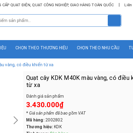
|
UNG CẤP QUẠT ĐIỆN, QUẠT CÔNG NGHIỆP, GIAO HÀNG TOÀN QUỐC
Liên
HIỆU
CHỌN THEO THƯƠNG HIỆU
CHỌN THEO NHU CẦU
T
 vàng, có điều khiển từ xa
Quạt cây KDK M40K màu vàng, có điều 
từ xa
Đánh giá sản phẩm
3.430.000₫
*
Giá sản phẩm đã bao gồm VAT
Mã hàng:
2002802
Thương hiệu:
KDK