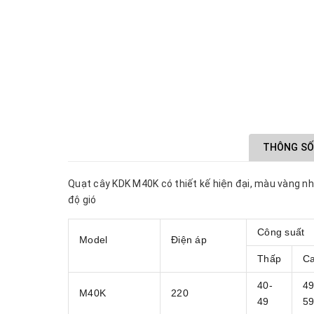
THÔNG SỐ
Quạt cây KDK M40K có thiết kế hiện đại, màu vàng n
độ gió
Công suất
Model
Điện áp
Thấp
C
40-
49
M40K
220
49
5