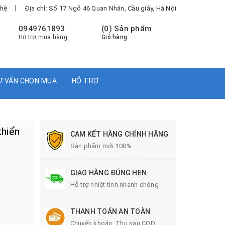
|
 hệ
Địa chỉ: Số 17 Ngõ 46 Quan Nhân, Cầu giấy, Hà Nội
0949761893
(
0
) Sản phẩm
Hỗ trợ mua hàng
Giỏ hàng
Ư VẤN CHỌN MUA
HỖ TRỢ
khiển
CAM KẾT HÀNG CHÍNH HÃNG
Sản phẩm mới 100%
GIAO HÀNG ĐÚNG HẸN
Hỗ trợ nhiệt tình nhanh chóng
THANH TOÁN AN TOÀN
Chuyển khoản, Thu sau COD