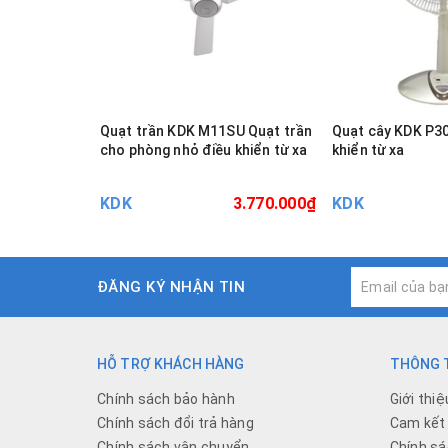
Quạt trần KDK M11SU Quạt trần
Quạt cây KDK P3
cho phòng nhỏ điều khiển từ xa
khiển từ xa
KDK
3.770.000₫
KDK
ĐĂNG KÝ NHẬN TIN
HỖ TRỢ KHÁCH HÀNG
THÔNG T
Chính sách bảo hành
Giới thiệ
Chính sách đổi trả hàng
Cam kết 
Chính sách vận chuyển
Chính sá