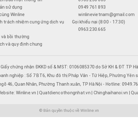
ản sử dụng
0949 761 893
cùng Winline
winlinevietnam@gmail.com
h trách nhiệm cung ứng dịch vụ
Gọi khiếu nại (8:00 - 17:30)
0963.230.665
i và bồi thường
ch và quy định chung
- Giấy chứng nhận ĐKKD số & MST: 0106085370 do Sở KH & ĐT TP Hà 
oanh nghiệp : Số 7 BT6, Khu đô thị Pháp Vân - Tứ Hiệp, Phường Yên s
 ngõ 46, Quan Nhân, Phường Thanh xuân, TP Hà Nội - Hotline: 0949.
ebsite: Winline.vn | Quatdiencothongnhat.vn | Chinghaihanoi.vn | Qu
© Bản quyền thuộc về Winline.vn