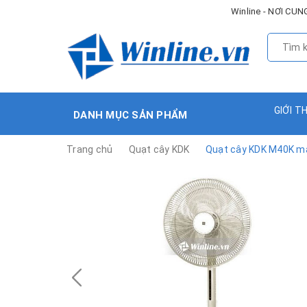
Winline - NƠI C
GIỚI T
DANH MỤC SẢN PHẨM
Trang chủ
Quạt cây KDK
Quạt cây KDK M40K màu