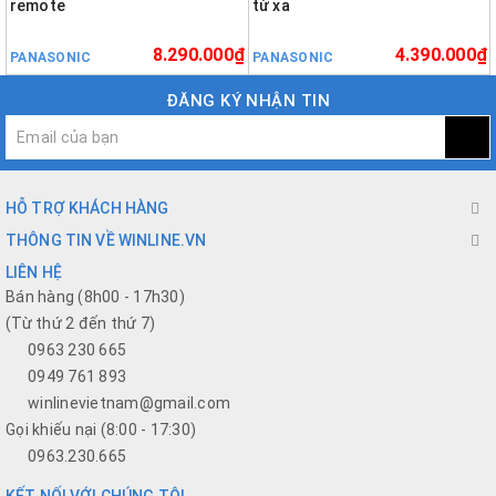
remote
từ xa
8.290.000₫
4.390.000₫
PANASONIC
PANASONIC
ĐĂNG KÝ NHẬN TIN
HỖ TRỢ KHÁCH HÀNG
THÔNG TIN VỀ WINLINE.VN
LIÊN HỆ
Bán hàng (8h00 - 17h30)
(Từ thứ 2 đến thứ 7)
0963 230 665
0949 761 893
winlinevietnam@gmail.com
Gọi khiếu nại (8:00 - 17:30)
0963.230.665