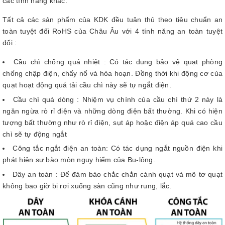
các tính năng khác.
Tất cả các sản phẩm của KDK đều tuân thủ theo tiêu chuẩn an
toàn tuyệt đối RoHS của Châu Âu với 4 tính năng an toàn tuyệt
đối :
Cầu chì chống quá nhiệt : Có tác dụng bảo vệ quạt phòng
chống chập điện, chấy nổ và hỏa hoạn. Đồng thời khi động cơ của
quạt hoạt động quá tải cầu chì này sẽ tự ngắt điện.
Cầu chì quá dòng : Nhiệm vụ chính của cầu chì thứ 2 này là
ngăn ngừa rò rỉ điện và những dòng điện bất thường. Khi có hiện
tượng bất thường như rò rỉ điện, sụt áp hoặc điện áp quá cao cầu
chì sẽ tự động ngắt
Công tắc ngắt điện an toàn: Có tác dụng ngắt nguồn điện khi
phát hiện sự bào mòn nguy hiểm của Bu-lông.
Dây an toàn : Để đảm bảo chắc chắn cánh quạt và mô tơ quạt
không bao giờ bị rơi xuống sàn cũng như rung, lắc.