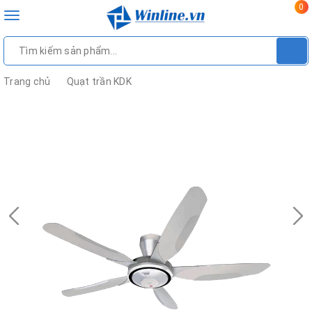
0
Toggle
navigation
Trang chủ
Quạt trần KDK