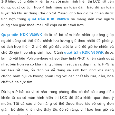
1-8 tiếng cùng điều khiển từ xa với màn hình hiển thị LCD rất tiện
dụng, quạt có tích hợp 4 tính năng an toàn đảm bảo độ an toàn
tuyệt đối khi sử dụng.
Chế độ 1/f Yuragi cho làn gió tự nhiên được
tích hợp trong
quạt trần KDK V60WK
sẽ mang đến cho người
dùng cảm giác thoải mái, dễ chịu và thư thái hơn.
Quạt trần KDK V60WK
đó là có bộ cảm biến nhiệt tự động giúp
người dùng có thể điều chỉnh lưu lượng gió theo nhiệt độ phòng,
có tích hợp thêm 2 chế độ gió đặc biệt là chế độ gió tự nhiên và
chế độ gió theo nhịp sinh học. Cánh
quạt trần KDK V60WK
được
làm từ vật liệu Polyproylene và sợi thủy tinh(PPG) khiến cánh quạt
nhẹ, bền hơn và có khả năng chống rỉ sét và va đập mạnh. PPG là
vật liệu rất nhẹ, ổn định và dễ dàng vệ sinh hơn nhờ khả năng
chống bám bụi và không phản ứng với các chất tẩy rửa, dầu, hóa
chất và tia cực tím.
Dù bạn ở bất cứ vị trí nào trong phòng đều có thể sử dụng điều
khiển từ xa có màn hình hiển thị LCD để điều khiển quạt theo ý
muốn. Tất cả các chức năng có thể được thao tác vô cùng đơn
giản, bộ điều khiển cho thấy tốc độ rõ ràng, chỉ báo hẹn giờ và