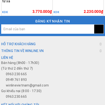
từ xa
3.770.000₫
2.230.000₫
KDK
KDK
ĐĂNG KÝ NHẬN TIN
HỖ TRỢ KHÁCH HÀNG
THÔNG TIN VỀ WINLINE.VN
LIÊN HỆ
Bán hàng (8h00 - 17h30)
(Từ thứ 2 đến thứ 7)
0963 230 665
0949 761 893
winlinevietnam@gmail.com
Gọi khiếu nại (8:00 - 17:30)
0963.230.665