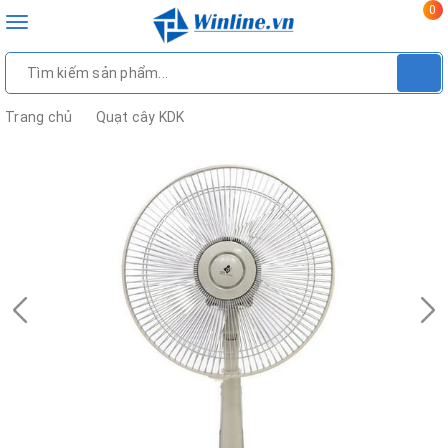
0
Toggle
navigation
Trang chủ
Quạt cây KDK