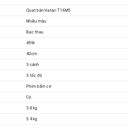
Quạt bàn Hatari T16M5
Nhiều màu
Bạc thau
49W
40cm
3 cánh
3 tốc độ
Phím bấm cơ
Có
3.8 kg
5.4 kg