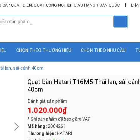
|
UNG CẤP QUẠT ĐIỆN, QUẠT CÔNG NGHIỆP, GIAO HÀNG TOÀN QUỐC
Liên
HIỆU
CHỌN THEO THƯƠNG HIỆU
CHỌN THEO NHU CẦU
T
i lan, sải cánh 40cm
Quạt bàn Hatari T16M5 Thái lan, sải cán
40cm
Đánh giá sản phẩm
1.020.000₫
*
Giá sản phẩm đã bao gồm VAT
Mã hàng:
2004261
Thương hiệu:
HATARI