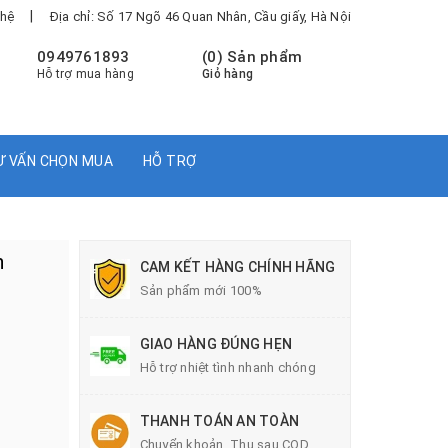
|
 hệ
Địa chỉ: Số 17 Ngõ 46 Quan Nhân, Cầu giấy, Hà Nội
0949761893
(
0
) Sản phẩm
Hỗ trợ mua hàng
Giỏ hàng
Ư VẤN CHỌN MUA
HỖ TRỢ
h
CAM KẾT HÀNG CHÍNH HÃNG
Sản phẩm mới 100%
GIAO HÀNG ĐÚNG HẸN
Hỗ trợ nhiệt tình nhanh chóng
THANH TOÁN AN TOÀN
Chuyển khoản, Thu sau COD