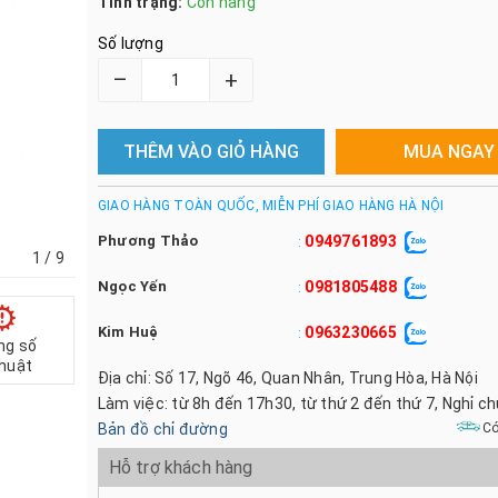
Tình trạng:
Còn hàng
Số lượng
–
+
THÊM VÀO GIỎ HÀNG
MUA NGAY
GIAO HÀNG TOÀN QUỐC, MIỄN PHÍ GIAO HÀNG HÀ NỘI
Phương Thảo
0949761893
:
1
/ 9
Ngọc Yến
0981805488
:
Kim Huệ
0963230665
:
ng số
thuật
Địa chỉ: Số 17, Ngõ 46, Quan Nhân, Trung Hòa, Hà Nội
Làm việc: từ 8h đến 17h30, từ thứ 2 đến thứ 7, Nghỉ c
Bản đồ chỉ đường
Có
Hỗ trợ khách hàng