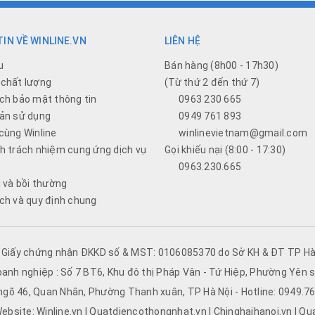
IN VỀ WINLINE.VN
LIÊN HỆ
u
Bán hàng (8h00 - 17h30)
chất lượng
(Từ thứ 2 đến thứ 7)
ch bảo mật thông tin
0963 230 665
ản sử dụng
0949 761 893
cùng Winline
winlinevietnam@gmail.com
h trách nhiệm cung ứng dịch vụ
Gọi khiếu nại (8:00 - 17:30)
0963.230.665
i và bồi thường
ch và quy định chung
- Giấy chứng nhận ĐKKD số & MST: 0106085370 do Sở KH & ĐT TP Hà 
oanh nghiệp : Số 7 BT6, Khu đô thị Pháp Vân - Tứ Hiệp, Phường Yên s
 ngõ 46, Quan Nhân, Phường Thanh xuân, TP Hà Nội - Hotline: 0949.
ebsite: Winline.vn | Quatdiencothongnhat.vn | Chinghaihanoi.vn | Qu