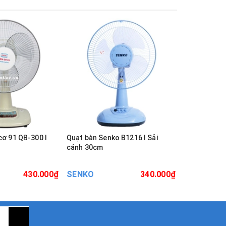
cơ 91 QB-300 I
Quạt bàn Senko B1216 I Sải
Quạt bàn Chi
cánh 30cm
cánh 23cm, 
430.000₫
SENKO
340.000₫
CHINGHAI