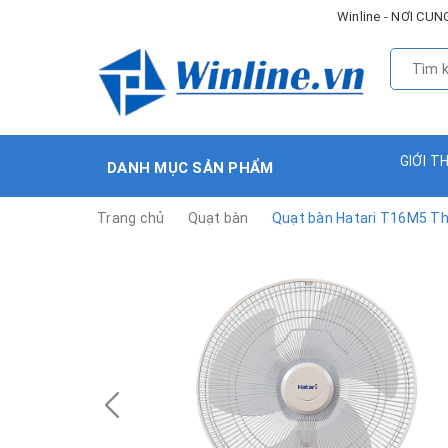
Winline - NƠI C
GIỚI T
DANH MỤC SẢN PHẨM
Trang chủ
Quạt bàn
Quạt bàn Hatari T16M5 Thá