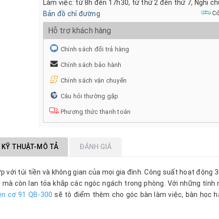
Làm việc: từ 8h đến 17h30, từ thứ 2 đến thứ 7, Nghỉ c
Bản đồ chỉ đường
Có
Hỗ trợ khách hàng
Chính sách đổi trả hàng
Chính sách bảo hành
Chính sách vận chuyển
Câu hỏi thường gặp
Phương thức thanh toán
 KỸ THUẬT-MÔ TẢ
ĐÁNH GIÁ
p với túi tiền và không gian của mọi gia đình. Công suất hoạt động 3
ủ mà còn lan tỏa khắp các ngóc ngách trong phòng. Với những tính
ện cơ 91 QB-300
sẽ tô điểm thêm cho góc bàn làm việc, bàn học 