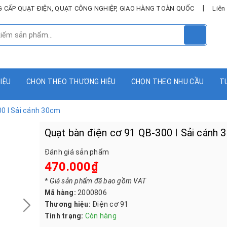
|
UNG CẤP QUẠT ĐIỆN, QUẠT CÔNG NGHIỆP, GIAO HÀNG TOÀN QUỐC
Liên
HIỆU
CHỌN THEO THƯƠNG HIỆU
CHỌN THEO NHU CẦU
T
0 I Sải cánh 30cm
Quạt bàn điện cơ 91 QB-300 I Sải cánh
Đánh giá sản phẩm
470.000₫
*
Giá sản phẩm đã bao gồm VAT
Mã hàng:
2000806
Thương hiệu:
Điện cơ 91
Tình trạng:
Còn hàng