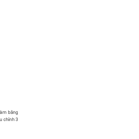
 làm bằng
u chỉnh 3