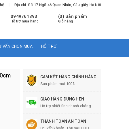
|
 hệ
Địa chỉ: Số 17 Ngõ 46 Quan Nhân, Cầu giấy, Hà Nội
0949761893
(
0
) Sản phẩm
Hỗ trợ mua hàng
Giỏ hàng
Ư VẤN CHỌN MUA
HỖ TRỢ
 30cm
CAM KẾT HÀNG CHÍNH HÃNG
Sản phẩm mới 100%
GIAO HÀNG ĐÚNG HẸN
Hỗ trợ nhiệt tình nhanh chóng
THANH TOÁN AN TOÀN
Chuyển khoản, Thu sau COD