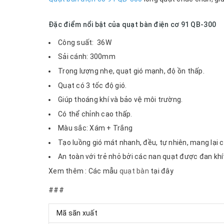
Đặc điểm nổi bật của quạt bàn điện cơ 91 QB-300
Công suất: 36W
Sải cánh: 300mm
Trọng lượng nhẹ, quạt gió mạnh, độ ồn thấp.
Quạt có 3 tốc độ gió.
Giúp thoáng khí và bảo vệ môi trường.
Có thể chỉnh cao thấp.
Màu sắc: Xám + Trắng
Tạo luồng gió mát nhanh, đều, tự nhiên, mang lại 
An toàn với trẻ nhỏ bởi các nan quạt được đan kh
Xem thêm : Các mẫu
q
uạt bàn
tại đây
###
Mã sãn xuất