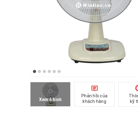
Phản hồi của
Thô
Xem 6 hình
khách hàng
kỹ 