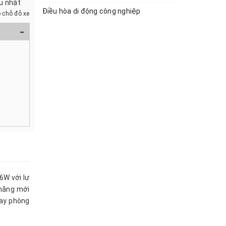
hủ nhật
Điều hòa di động công nghiệp
 chỗ đỗ xe
-
6W với lư
 năng mới
hay phòng