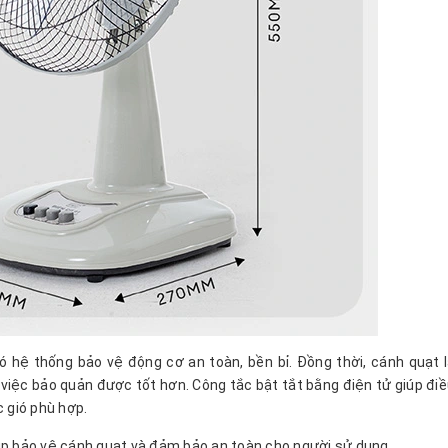
 hệ thống bảo vệ động cơ an toàn, bền bỉ. Đồng thời, cánh quạt
 việc bảo quản được tốt hơn. Công tắc bật tắt bằng điện tử giúp điề
 gió phù hợp.
úp bảo vệ cánh quạt và đảm bảo an toàn cho người sử dụng