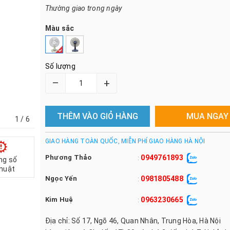
Thường giao trong ngày
Màu sắc
Số lượng
–
+
THÊM VÀO GIỎ HÀNG
MUA NGAY
1
/ 6
GIAO HÀNG TOÀN QUỐC, MIỄN PHÍ GIAO HÀNG HÀ NỘI
Phương Thảo
0949761893
:
ng số
thuật
Ngọc Yến
0981805488
:
Kim Huệ
0963230665
:
Địa chỉ: Số 17, Ngõ 46, Quan Nhân, Trung Hòa, Hà Nội